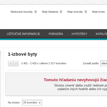
Sledované inzeráty
0
Moje hľadania
0
Moje inzeráty
0
Moje konto
UŽITOČNÉ INFORMÁCIE
PORADŇA
HYPOTÉKY
KATALÓ
1-izbové byty
2 401 - 2 420 z celkom 2 317 inzerátov
Zoradiť podľa:
dátu
(naj
Tomuto hľadaniu nevyhovujú žiad
Skúste zmeniť alebo zrušiť niektoré p
zadaním iných hodnôt alebo ich vy
Na stranu:
20 inzerátov