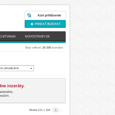
Azet prihlásenie
PRIDAŤ INZERÁT
G BÝVANIA
NOVOSTAVBY.SK
Byty celkom:
20 208
inzerátov
mu aktualizácie
novšie)
ne inzeráty.
arametre,
pnutím.
Strana 121 z 116:
1
...