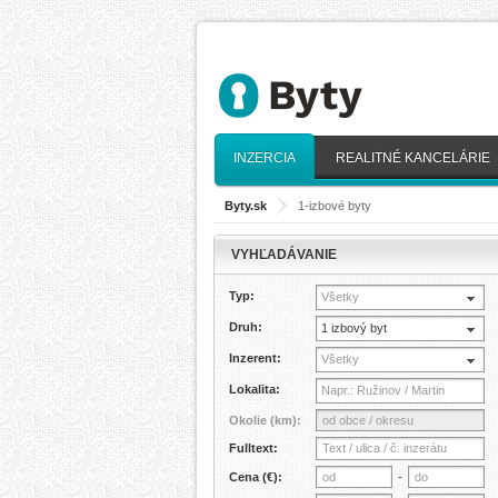
INZERCIA
REALITNÉ KANCELÁRIE
Byty.sk
>
1-izbové byty
VYHĽADÁVANIE
Typ:
Všetky
Druh:
1 izbový byt
Inzerent:
Všetky
Lokalita:
Okolie (km):
Fulltext:
Cena (€):
-