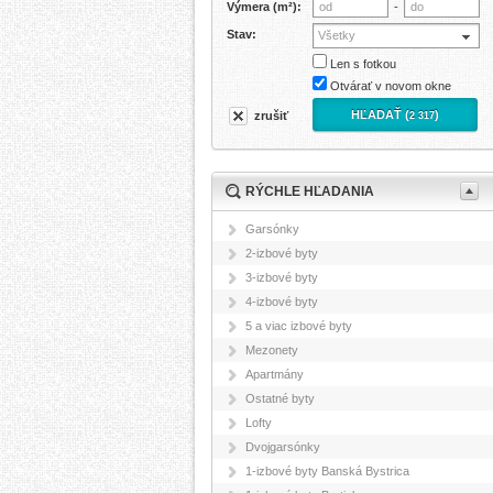
Výmera (m²):
-
Stav:
Všetky
Len s fotkou
Otvárať v novom okne
HĽADAŤ (
)
zrušiť
2 317
RÝCHLE HĽADANIA
Garsónky
2-izbové byty
3-izbové byty
4-izbové byty
5 a viac izbové byty
Mezonety
Apartmány
Ostatné byty
Lofty
Dvojgarsónky
1-izbové byty Banská Bystrica