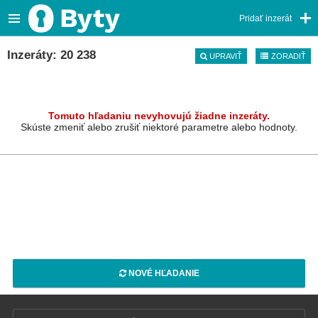
Pridať inzerát
Inzeráty: 20 238
UPRAVIŤ
ZORADIŤ
Tomuto hľadaniu nevyhovujú žiadne inzeráty.
Skúste zmeniť alebo zrušiť niektoré parametre alebo hodnoty.
NOVÉ HĽADANIE