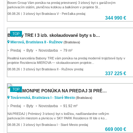
Bosen Group Vám ponúka na predaj priestranný 3 izbový byt s garážovým
parkovacím státím, pivničnou kobkou a balkónom v projekte Sl...
08.08.26
3 izbový byt Bratislava V - Petržalka predaj
|
344 990 €
TOP
Babony TRE I 3 izb. skolaudované byty s bonusom zariadenia
Mierová, Bratislava II - Ružinov
(Bratislava)
Predaj
Byty
Novostavba
79 m²
Realitná kancelária Babony TRE vám ponúka na predaj moderné trojizbové byty v
projekte Rezidencia MIEROVA — skolaudovanom projekte...
08.08.26
3 izbový byt Bratislava II - Ružinov predaj
|
337 225 €
TOP
LEMONPIE PONÚKA NA PREDAJ 3I PRÉMIOVÝ BYT V SKY PARKu
Továrenská, Bratislava I - Staré Mesto
(Bratislava)
Predaj
Byty
Novostavba
91.92 m²
NA PREDAJ | Prémiový 3-izbový byt s lodžiou, nadštandardne veľkým
parkovacím miestom a pivnicou v SKY PARK Residence III Ide o ko...
08.08.26
3 izbový byt Bratislava I - Staré Mesto predaj
|
669 000 €