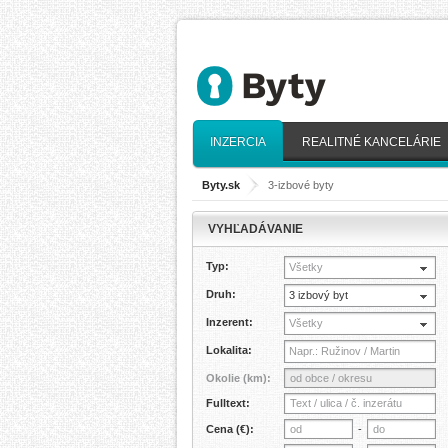
INZERCIA
REALITNÉ KANCELÁRIE
Byty.sk
>
3-izbové byty
VYHĽADÁVANIE
Typ:
Všetky
Druh:
3 izbový byt
Inzerent:
Všetky
Lokalita:
Okolie (km):
Fulltext:
Cena (€):
-