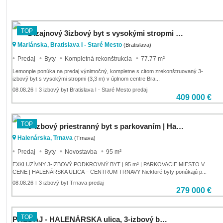
TOP
Dizajnový 3izbový byt s vysokými stropmi v centre na predaj
Mariánska, Bratislava I - Staré Mesto
(Bratislava)
Predaj
Byty
Kompletná rekonštrukcia
77.77 m²
Lemonpie ponúka na predaj výnimočný, kompletne s citom zrekonštruovaný 3-
izbový byt s vysokými stropmi (3,3 m) v úplnom centre Bra...
08.08.26
3 izbový byt Bratislava I - Staré Mesto predaj
|
409 000 €
TOP
3-izbový priestranný byt s parkovaním | Halenárska
Halenárska, Trnava
(Trnava)
Predaj
Byty
Novostavba
95 m²
EXKLUZÍVNY 3-IZBOVÝ PODKROVNÝ BYT | 95 m² | PARKOVACIE MIESTO V
CENE | HALENÁRSKA ULICA – CENTRUM TRNAVY Niektoré byty ponúkajú p...
08.08.26
3 izbový byt Trnava predaj
|
279 000 €
TOP
PREDAJ - HALENÁRSKA ulica, 3-izbový byt ( 95m2)