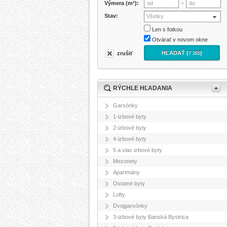
Výmera (m²):
-
Stav:
Všetky
Len s fotkou
Otvárať v novom okne
HĽADAŤ (
)
zrušiť
7 265
RÝCHLE HĽADANIA
Garsónky
1-izbové byty
2-izbové byty
4-izbové byty
5 a viac izbové byty
Mezonety
Apartmány
Ostatné byty
Lofty
Dvojgarsónky
3-izbové byty Banská Bystrica