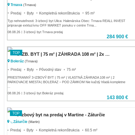
Trnava
(Trnava)
Predaj
Byty
Kompletná rekonštrukcia
95 m²
Typ nehnuteľnosti: 3-izbový byt Ulica: Halenárska Obec: Trnava REALL INVEST
pripravuje exkluzívnu OFF MARKET ponuku v centre Trna...
08.08.26
3 izbový byt Trnava predaj
|
284 900 €
TOP
3-IZB. BYT | 75 m² | ZÁHRADA 108 m² | 2x PARKOVANIE BOLERÁZ
Boleráz
(Trnava)
Predaj
Byty
Pôvodný stav
75 m²
PRIESTRANNÝ 3-IZBOVÝ BYT | 75 m² | VLASTNÁ ZÁHRADA 108 m² | 2
PARKOVACIE MIESTA | BOLERAZ – POD ZÁMKOM Nie každý hľadá kompletne
...
08.08.26
3 izbový byt Boleráz predaj
|
143 800 €
TOP
3-izbový byt na predaj v Martine - Záturčie
-, Záturčie
(Martin)
Predaj
Byty
Kompletná rekonštrukcia
60.5 m²