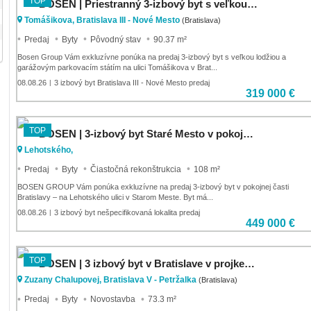
TOP
BOSEN | Priestranný 3-izbový byt s veľkou lodžiou a garážovým státím, Koloseo
Tomášikova, Bratislava III - Nové Mesto
(Bratislava)
Predaj
Byty
Pôvodný stav
90.37 m²
Bosen Group Vám exkluzívne ponúka na predaj 3-izbový byt s veľkou lodžiou a
garážovým parkovacím státím na ulici Tomášikova v Brat...
08.08.26
3 izbový byt Bratislava III - Nové Mesto predaj
|
319 000 €
TOP
BOSEN | 3-izbový byt Staré Mesto v pokojnej lokalite 108 m²
Lehotského,
Predaj
Byty
Čiastočná rekonštrukcia
108 m²
BOSEN GROUP Vám ponúka exkluzívne na predaj 3-izbový byt v pokojnej časti
Bratislavy – na Lehotského ulici v Starom Meste. Byt má...
08.08.26
3 izbový byt nešpecifikovaná lokalita predaj
|
449 000 €
TOP
BOSEN | 3 izbový byt v Bratislave v projkete Slnečnice zóna mesto, Petržalka
Zuzany Chalupovej, Bratislava V - Petržalka
(Bratislava)
Predaj
Byty
Novostavba
73.3 m²