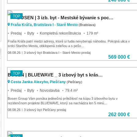
TOP
BOSEN | 3 izb. byt - Mestské bývanie s pocitom rodinného domu, Fraňa Kráľa, Bratislava, 97 m2/179 m2
Fraňa Kráľa, Bratislava I - Staré Mesto
(Bratislava)
Predaj
Byty
Kompletná rekonštrukcia
179 m²
Fraňa Kráľa patrí medzi adresy, ktoré si ľudia nevyberajú náhodou. Pokojná ulica v
srdci Starého Mesta, obklopená zeleňou a s pešo...
08.08.26
3 izbový byt Bratislava I - Staré Mesto predaj
|
569 000 €
TOP
BOSEN | BLUEWAVE _ 3 izbový byt s krásnym výhľadom B16_03, Banka, Piešťany, 102.90 m2
Cesta Janka Alexyho, Piešťany
(Piešťany)
Predaj
Byty
Novostavba
79.4 m²
Bosen Group Vám ponúka jedinečnú príležitosť na kúpu 3 izbového bytu v
rezidenčnom projekte BLUEWAVE, ktorý sa nachádza len 5 minú...
08.08.26
3 izbový byt Piešťany predaj
|
262 000 €