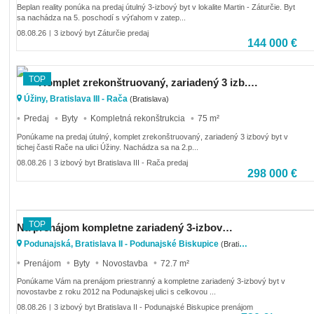
Beplan reality ponúka na predaj útulný 3-izbový byt v lokalite Martin - Záturčie. Byt
sa nachádza na 5. poschodí s výťahom v zatep...
08.08.26
3 izbový byt Záturčie predaj
|
144 000 €
TOP
Komplet zrekonštruovaný, zariadený 3 izb. byt v tichej časti Rače s výhľadom na Karpaty
Úžiny, Bratislava III - Rača
(Bratislava)
Predaj
Byty
Kompletná rekonštrukcia
75 m²
Ponúkame na predaj útulný, komplet zrekonštruovaný, zariadený 3 izbový byt v
tichej časti Rače na ulici Úžiny. Nachádza sa na 2.p...
08.08.26
3 izbový byt Bratislava III - Rača predaj
|
298 000 €
TOP
Na prenájom kompletne zariadený 3-izbový byt s dvoma balkónmi a garážovým státím
Podunajská, Bratislava II - Podunajské Biskupice
(Bratislava)
Prenájom
Byty
Novostavba
72.7 m²
Ponúkame Vám na prenájom priestranný a kompletne zariadený 3-izbový byt v
novostavbe z roku 2012 na Podunajskej ulici s celkovou ...
08.08.26
3 izbový byt Bratislava II - Podunajské Biskupice prenájom
|