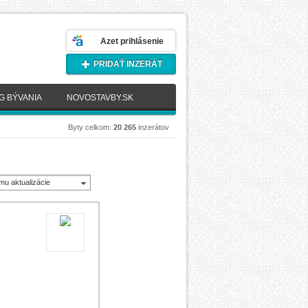
Azet prihlásenie
PRIDAŤ INZERÁT
G BÝVANIA
NOVOSTAVBY.SK
Byty celkom:
20 265
inzerátov
mu aktualizácie
novšie)