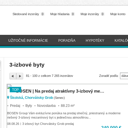
Sledované inzeráty
0
Moje hľadania
0
Moje inzeráty
0
Moje konto
UŽITOČNÉ INFORMÁCIE
PORADŇA
HYPOTÉKY
KATALÓ
3-izbové byty
81 - 100 z celkom 7 265 inzerátov
Zoradiť podľa:
dátu
(naj
TOP
BOSEN | Na predaj atraktívny 3-izbový mezanín s podkrovím v novostavbe Chorvátsky Grob, Školská ul
Školská, Chorvátsky Grob
(Senec)
Predaj
Byty
Novostavba
88.23 m²
BOSEN Group Vám exkluzívne ponúka na predaj slnečný, priestranný a moderne
riešený 3-izbový mezanínový byt s jedinečnou atmosférou...
08.08.26
3 izbový byt Chorvátsky Grob predaj
|
240 000 €