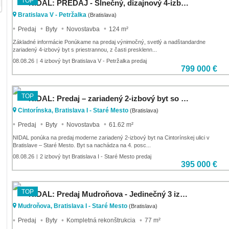
TOP
NIDAL: PREDAJ - Slnečný, dizajnový 4-izbový byt s priestrannou terasou s vírivkou v projekte Slnečni
Bratislava V - Petržalka
(Bratislava)
Predaj
Byty
Novostavba
124 m²
Základné informácie Ponúkame na predaj výnimočný, svetlý a nadštandardne
zariadený 4-izbový byt s priestrannou, z časti presklenn...
08.08.26
4 izbový byt Bratislava V - Petržalka predaj
|
799 000 €
TOP
NIDAL: Predaj – zariadený 2-izbový byt so zasklenou loggiou na Cintorínskej 10 v Starom Meste
Cintorínska, Bratislava I - Staré Mesto
(Bratislava)
Predaj
Byty
Novostavba
61.62 m²
NIDAL ponúka na predaj moderne zariadený 2-izbový byt na Cintorínskej ulici v
Bratislave – Staré Mesto. Byt sa nachádza na 4. posc...
08.08.26
2 izbový byt Bratislava I - Staré Mesto predaj
|
395 000 €
TOP
NIDAL: Predaj Mudroňova - Jedinečný 3 izbový byt na hradnom kopci s atmosférou rodinného domu (Byt A
Mudroňova, Bratislava I - Staré Mesto
(Bratislava)
Predaj
Byty
Kompletná rekonštrukcia
77 m²