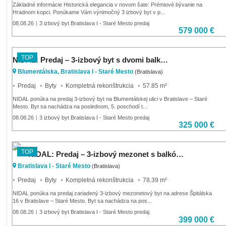
Základné informácie Historická elegancia v novom šate: Prémiové bývanie na
Hradnom kopci. Ponúkame Vám výnimočný 3 izbový byt v p...
08.08.26
3 izbový byt Bratislava I - Staré Mesto predaj
|
579 000 €
TOP
NIDAL: Predaj – 3-izbový byt s dvomi balkónmi na Blumentálskej 12 v Starom Meste
Blumentálska, Bratislava I - Staré Mesto
(Bratislava)
Predaj
Byty
Kompletná rekonštrukcia
57.85 m²
NIDAL ponúka na predaj 3-izbový byt na Blumentálskej ulici v Bratislave – Staré
Mesto. Byt sa nachádza na poslednom, 5. poschodí t...
08.08.26
3 izbový byt Bratislava I - Staré Mesto predaj
|
325 000 €
TOP
NIDAL: Predaj – 3-izbový mezonet s balkónom na Špitálskej 16 v Starom Meste
Bratislava I - Staré Mesto
(Bratislava)
Predaj
Byty
Kompletná rekonštrukcia
78.39 m²
NIDAL ponúka na predaj zariadený 3-izbový mezonetový byt na adrese Špitálska
16 v Bratislave – Staré Mesto. Byt sa nachádza na pos...
08.08.26
3 izbový byt Bratislava I - Staré Mesto predaj
|
399 000 €