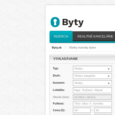
INZERCIA
REALITNÉ KANCELÁRIE
Byty.sk
>
Všetky inzeráty bytov
VYHĽADÁVANIE
Typ:
Všetky
Druh:
Všetky kategórie
Inzerent:
Všetky
Lokalita:
Okolie (km):
Fulltext:
Cena (€):
-