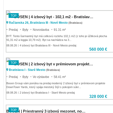
TOP
BOSEN | 4 izbový byt - 102,1 m2 - Bratislava - Urban Residence
Račianska 26, Bratislava III - Nové Mesto
(Bratislava)
Predaj
Byty
Novostavba
91.31 m²
BYT: Tento šarmantný byt má celkovú rozlohu 102,1 m2 (z toho je úžitková plocha
91,31 m2 a loggia 10,79 m2). Byt sa nachádza na 3...
08.08.26
4 izbový byt Bratislava III - Nové Mesto predaj
|
560 000 €
TOP
BOSEN | 2 izbový byt v prémiovom projekte DownTown Yards, Bratislava
Bratislava I - Staré Mesto
(Bratislava)
Predaj
Byty
Vo výstavbe
58.41 m²
Bosen Group vám ponúka na predaj moderný 2 izbový byt v prémiovom projekte
DownTown Yards, ktorý spája mestský štýl s pokojom súkr...
08.08.26
2 izbový byt Bratislava I - Staré Mesto predaj
|
328 000 €
TOP
BOSEN | Priestranný 3 izbový mezonet, novostavba Tomášikovo