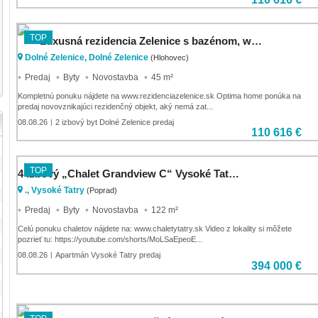
TOP
Luxusná rezidencia Zelenice s bazénom, wellness,15min od TT
Dolné Zelenice, Dolné Zelenice
(Hlohovec)
Predaj
Byty
Novostavba
45 m²
Kompletnú ponuku nájdete na www.rezidenciazelenice.sk Optima home ponúka na
predaj novovznikajúci rezidenčný objekt, aký nemá zat...
08.08.26
2 izbový byt Dolné Zelenice predaj
|
110 616 €
TOP
4 izbový „Chalet Grandview C“ Vysoké Tatry - Stará Lesná , s 2 kúpeľňami a pozemkom o výmere 225 m2
., Vysoké Tatry
(Poprad)
Predaj
Byty
Novostavba
122 m²
Celú ponuku chaletov nájdete na: www.chaletytatry.sk Video z lokality si môžete
pozrieť tu: https://youtube.com/shorts/MoLSaEpeoE...
08.08.26
Apartmán Vysoké Tatry predaj
|
394 000 €