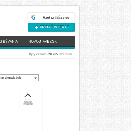
Azet prihlásenie
PRIDAŤ INZERÁT
G BÝVANIA
NOVOSTAVBY.SK
Byty celkom:
20 265
inzerátov
mu aktualizácie
novšie)