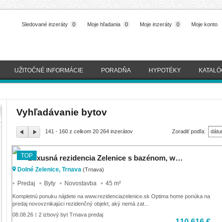
Sledované inzeráty
0
Moje hľadania
0
Moje inzeráty
0
Moje konto
UŽITOČNÉ INFORMÁCIE
PORADŇA
HYPOTÉKY
KATALÓ
Vyhľadávanie bytov
141 - 160 z celkom 20 264 inzerátov
Zoradiť podľa:
dátu
(naj
TOP
Luxusná rezidencia Zelenice s bazénom, wellness,15min od TT
Dolné Zelenice, Trnava
(Trnava)
Predaj
Byty
Novostavba
45 m²
Kompletnú ponuku nájdete na www.rezidenciazelenice.sk Optima home ponúka na
predaj novovznikajúci rezidenčný objekt, aký nemá zat...
08.08.26
2 izbový byt Trnava predaj
|
110 616 €