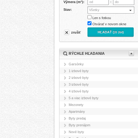
Výmera (m²):
-
Stav:
Všetky
Len s fotkou
Otvárať v novom okne
HĽADAŤ (
)
zrušiť
20 264
RÝCHLE HĽADANIA
Garsónky
1 izbové byty
2 izbové byty
3 izbové byty
4 izbové byty
5 a viac izbové byty
Mezonety
Apartmány
Byty predaj
Byty prenájom
Nové byty