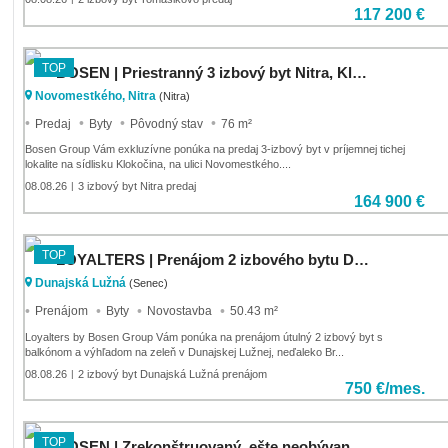
117 200 €
TOP
BOSEN | Priestranný 3 izbový byt Nitra, Klokočina, 76 m2
Novomestkého, Nitra
(Nitra)
Predaj
Byty
Pôvodný stav
76 m²
Bosen Group Vám exkluzívne ponúka na predaj 3-izbový byt v príjemnej tichej
lokalite na sídlisku Klokočina, na ulici Novomestkého....
08.08.26
3 izbový byt Nitra predaj
|
164 900 €
TOP
LOYALTERS | Prenájom 2 izbového bytu Dunajská Lužná, 50,43m2
Dunajská Lužná
(Senec)
Prenájom
Byty
Novostavba
50.43 m²
Loyalters by Bosen Group Vám ponúka na prenájom útulný 2 izbový byt s
balkónom a výhľadom na zeleň v Dunajskej Lužnej, neďaleko Br...
08.08.26
2 izbový byt Dunajská Lužná prenájom
|
750 €/mes.
TOP
BOSEN | Zrekonštruovaný, ešte neobývaný, 3izbový byt, Koliba