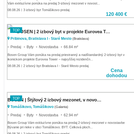
Vám exkluzívne ponúka na predaj 3-izbový mezonet v novost...
08.08.26
3 izbový byt Tomášikovo predaj
|
120 400 €
TOP
BOSEN | 2 izbový byt v projekte Eurovea Tower, 35. LUX poschodie
Pribinova, Bratislava I - Staré Mesto
(Bratislava)
Predaj
Byty
Novostavba
66.84 m²
Bosen Group Vám ponúka na predaj priestranný a nadštandardný 2-izbový byt v
ikonickom projekte Eurovea Tower – najvyššej rezidenčn...
08.08.26
2 izbový byt Bratislava I - Staré Mesto predaj
|
Cena
dohodou
TOP
BOSEN | Štýlový 2 izbový mezonet, v novostavbe Tomášikovo
Tomášikovo, Tomášikovo
(Galanta)
Predaj
Byty
Novostavba
62.94 m²
Bosen Group Vám exkluzívne ponúka na predaj 2-izbový mezonet v novostavbe
Bývanie pri rieke v obci Tomášikovo. BYT: Celková ploch...
08.08.26
2 izbový byt Tomášikovo predaj
|