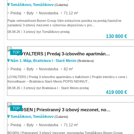
Tomášikovo, Tomášikovo
(Galanta)
Predaj
Byty
Novostavba
71.12 m²
Popis nehnuteľnosti Bosen Group Vám exkluzívne ponúka na predaj čiastočne
zariadený 3-izbový mezonet s výbornou dispozíciou v pro...
08.08.26
3 izbový byt Tomášikovo predaj
|
130 800 €
TOP
LOYALTERS | Predaj 3-izbového apartmánu s balkónom 82m2 | Kesselbauer |
Nám 1. Mája, Bratislava I - Staré Mesto
(Bratislava)
Predaj
Byty
Novostavba
82 m²
LOYALTERS | Predaj 3-izbového apartmánu s balkónom | Projekt interiéru v cene |
Kesselbauer – Bratislava Staré Mesto POPIS NEHNUT...
08.08.26
3 izbový byt Bratislava I - Staré Mesto predaj
|
419 000 €
TOP
BOSEN | Priestranný 3 izbový mezonet, novostavba Tomášikovo
Tomášikovo, Tomášikovo
(Galanta)
Predaj
Byty
Novostavba
71.12 m²
BOSEN | Priestranný 3 izbový mezonet, novostavba Tomášikovo Bosen Group