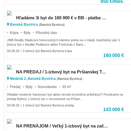
850 €/mes.
Hľadáme 3i byt do 160 000 € v BB - platba v hotovosti
Banská Bystrica
(Banská Bystrica)
Kúpa
Byty
Pôvodný stav
JMB Reality hľadá pre hotovostných klientov jedná sa o mladý manželský pár 3-
izbový byt v lokalite Podlavice alebo Fončorda v Bans...
04.08.26
3 izbový byt Banská Bystrica kúpa
|
160 000 €
NA PREDAJ / 1-izbový byt na Pršianskej Terase
Medená 2, Banská Bystrica
(Banská Bystrica)
Predaj
Byty
Novostavba
30 m²
Hľadáte moderný štartovací byt alebo skvelú investičnú príležitosť? Ponúkame na
predaj štýlový 1-izbový byt v novostavbe na Pršian...
04.08.26
1 izbový byt Banská Bystrica predaj
|
143 000 €
NA PRENÁJOM / Veľký 1-izbový byt na začiatku Tatranskej