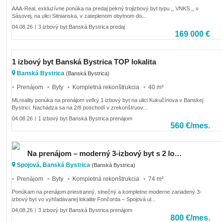
AAA-Real, exkluzívne ponúka na predaj pekný trojizbový byt typu ,, VNKS ,, v
Sásovej, na ulici Sitnianska, v zateplenom obytnom do...
04.08.26
3 izbový byt Banská Bystrica predaj
|
169 000 €
1 izbový byt Banská Bystrica TOP lokalita
Banská Bystrica
(Banská Bystrica)
Prenájom
Byty
Kompletná rekonštrukcia
40 m²
MLreality ponúka na prenájom veľký 1 izbový byt na ulici Kukučínova v Banskej
Bystrici. Nachádza sa na 2/8 poschodí v zrekonštruov...
04.08.26
1 izbový byt Banská Bystrica prenájom
|
560 €/mes.
Na prenájom – moderný 3-izbový byt s 2 loggiami | Fončorda – Banská Bystrica
Spojová, Banská Bystrica
(Banská Bystrica)
Prenájom
Byty
Kompletná rekonštrukcia
74 m²
Ponúkam na prenájom priestranný, slnečný a kompletne moderne zariadený 3-
izbový byt vo vyhľadávanej lokalite Fončorda – Spojová ul...
04.08.26
3 izbový byt Banská Bystrica prenájom
|
800 €/mes.