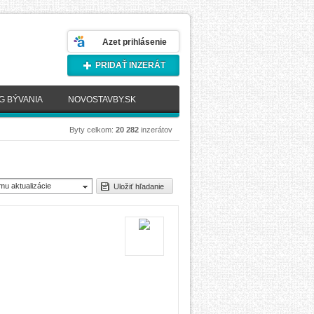
Azet prihlásenie
PRIDAŤ INZERÁT
G BÝVANIA
NOVOSTAVBY.SK
Byty celkom:
20 282
inzerátov
mu aktualizácie
Uložiť hľadanie
novšie)