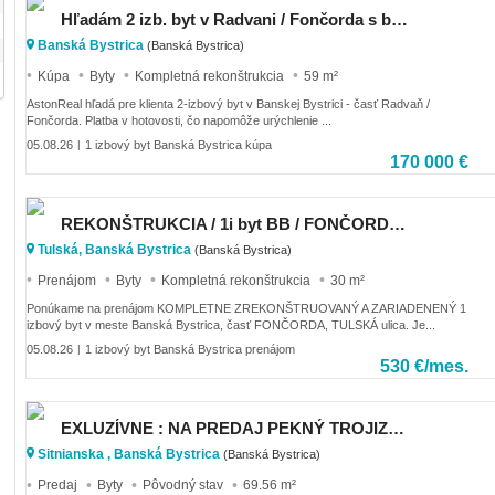
Hľadám 2 izb. byt v Radvani / Fončorda s balkónom - Banská Bystrica
Banská Bystrica
(Banská Bystrica)
Kúpa
Byty
Kompletná rekonštrukcia
59 m²
AstonReal hľadá pre klienta 2-izbový byt v Banskej Bystrici - časť Radvaň /
Fončorda. Platba v hotovosti, čo napomôže urýchlenie ...
05.08.26
1 izbový byt Banská Bystrica kúpa
|
170 000 €
REKONŠTRUKCIA / 1i byt BB / FONČORDA / ZARIADENIE
Tulská, Banská Bystrica
(Banská Bystrica)
Prenájom
Byty
Kompletná rekonštrukcia
30 m²
Ponúkame na prenájom KOMPLETNE ZREKONŠTRUOVANÝ A ZARIADENENÝ 1
izbový byt v meste Banská Bystrica, časť FONČORDA, TULSKÁ ulica. Je...
05.08.26
1 izbový byt Banská Bystrica prenájom
|
530 €/mes.
EXLUZÍVNE : NA PREDAJ PEKNÝ TROJIZBOVÝ BYT NA SITNIANSKEJ ULICI
Sitnianska , Banská Bystrica
(Banská Bystrica)
Predaj
Byty
Pôvodný stav
69.56 m²