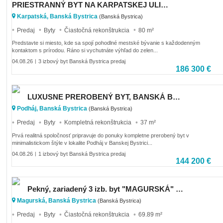
PRIESTRANNÝ BYT NA KARPATSKEJ ULICI, 80M2, SÁSOVÁ
Karpatská, Banská Bystrica
(Banská Bystrica)
Predaj
Byty
Čiastočná rekonštrukcia
80 m²
Predstavte si miesto, kde sa spojí pohodlné mestské bývanie s každodenným
kontaktom s prírodou. Ráno si vychutnáte výhľad do zelen...
04.08.26
3 izbový byt Banská Bystrica predaj
|
186 300 €
LUXUSNE PREROBENÝ BYT, BANSKÁ BYSTRICA, 37M2
Podháj, Banská Bystrica
(Banská Bystrica)
Predaj
Byty
Kompletná rekonštrukcia
37 m²
Prvá realitná spoločnosť pripravuje do ponuky kompletne prerobený byt v
minimalistickom štýle v lokalite Podháj v Banskej Bystrici...
04.08.26
1 izbový byt Banská Bystrica predaj
|
144 200 €
Pekný, zariadený 3 izb. byt "MAGURSKÁ" / Banská Bystrica
Magurská, Banská Bystrica
(Banská Bystrica)
Predaj
Byty
Čiastočná rekonštrukcia
69.89 m²