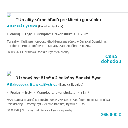
TUreality súrne hľadá pre klienta garsónku v časti Fončorda - Banská Bystrica. Platba v hotovosti.
Banská Bystrica
(Banská Bystrica)
Predaj
Byty
Kompletná rekonštrukcia
20 m²
Tureality hľadá pre hotovostného klienta garsónku v Banskej Bystrici na
Fončorde. Prostredníctvom TUreality zabezpečíme: * bezpla...
04.08.26
Garsónka Banská Bystrica predaj
|
Cena
dohodou
3 izbový byt 81m² a 2 balkóny Banská Bystrica Centrum Na predaj
Bakossova, Banská Bystrica
(Banská Bystrica)
Predaj
Byty
Kompletná rekonštrukcia
81 m²
AKM Kapital realitná kancelária 0905 285 610 v zastúpení majiteľa predáva.
Priestranný 3-izbový byt v centre Banskej Bystrice – Ba...
04.08.26
3 izbový byt Banská Bystrica predaj
|
365 000 €