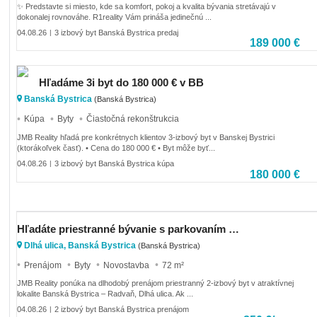
✨ Predstavte si miesto, kde sa komfort, pokoj a kvalita bývania stretávajú v
dokonalej rovnováhe. R1reality Vám prináša jedinečnú ...
04.08.26
3 izbový byt Banská Bystrica predaj
|
189 000 €
Hľadáme 3i byt do 180 000 € v BB
Banská Bystrica
(Banská Bystrica)
Kúpa
Byty
Čiastočná rekonštrukcia
JMB Reality hľadá pre konkrétnych klientov 3-izbový byt v Banskej Bystrici
(ktorákoľvek časť). • Cena do 180 000 € • Byt môže byť...
04.08.26
3 izbový byt Banská Bystrica kúpa
|
180 000 €
Hľadáte priestranné bývanie s parkovaním v Banskej Bystrici?
Dlhá ulica, Banská Bystrica
(Banská Bystrica)
Prenájom
Byty
Novostavba
72 m²
JMB Reality ponúka na dlhodobý prenájom priestranný 2-izbový byt v atraktívnej
lokalite Banská Bystrica – Radvaň, Dlhá ulica. Ak ...
04.08.26
2 izbový byt Banská Bystrica prenájom
|