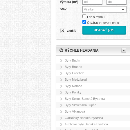
Výmera (m²):
-
Stav:
Všetky
Len s fotkou
Otvárať v novom okne
HĽADAŤ (
)
zrušiť
493
RÝCHLE HĽADANIA
Byty Badín
Byty Brusno
Byty Hrochoť
Byty Medzibrod
Byty Nemce
Byty Poniky
Byty Selce, Banská Bystrica
Byty Slovenská Ľupča
Byty Vlkanová
Garsónky Banská Bystrica
1-izbové byty Banská Bystrica