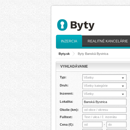
INZERCIA
REALITNÉ KANCELÁRIE
Byty.sk
>
Byty Banská Bystrica
VYHĽADÁVANIE
Typ:
Všetky
Druh:
Všetky kategórie
Inzerent:
Všetky
Lokalita:
Okolie (km):
Fulltext:
Cena (€):
-