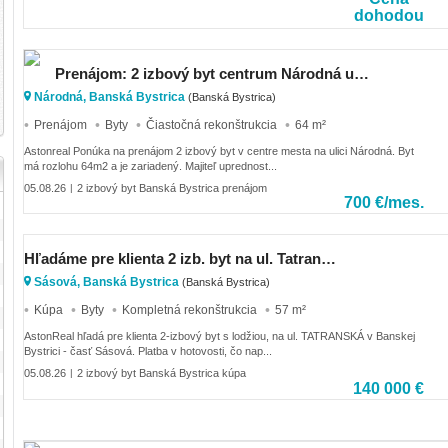
dohodou
Prenájom: 2 izbový byt centrum Národná ul. 64m2
Národná, Banská Bystrica
(Banská Bystrica)
Prenájom
Byty
Čiastočná rekonštrukcia
64 m²
Astonreal Ponúka na prenájom 2 izbový byt v centre mesta na ulici Národná. Byt
má rozlohu 64m2 a je zariadený. Majiteľ uprednost...
05.08.26
2 izbový byt Banská Bystrica prenájom
|
700 €/mes.
Hľadáme pre klienta 2 izb. byt na ul. Tatranská, Sásová - B.B
Sásová, Banská Bystrica
(Banská Bystrica)
Kúpa
Byty
Kompletná rekonštrukcia
57 m²
AstonReal hľadá pre klienta 2-izbový byt s lodžiou, na ul. TATRANSKÁ v Banskej
Bystrici - časť Sásová. Platba v hotovosti, čo nap...
05.08.26
2 izbový byt Banská Bystrica kúpa
|
140 000 €