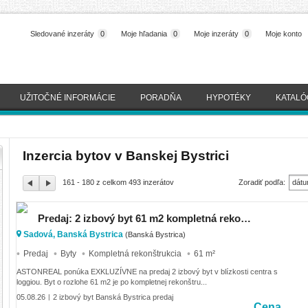
Sledované inzeráty
0
Moje hľadania
0
Moje inzeráty
0
Moje konto
UŽITOČNÉ INFORMÁCIE
PORADŇA
HYPOTÉKY
KATALÓ
Inzercia bytov v Banskej Bystrici
161 - 180 z celkom 493 inzerátov
Zoradiť podľa:
dátu
(naj
Predaj: 2 izbový byt 61 m2 kompletná rekonštrukcia.
Sadová, Banská Bystrica
(Banská Bystrica)
Predaj
Byty
Kompletná rekonštrukcia
61 m²
ASTONREAL ponúka EXKLUZÍVNE na predaj 2 izbový byt v blízkosti centra s
loggiou. Byt o rozlohe 61 m2 je po kompletnej rekonštru...
05.08.26
2 izbový byt Banská Bystrica predaj
|
Cena