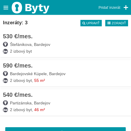
Pridať inzerát
Inzeráty: 3
UPRAVIŤ
ZORADIŤ
530 €/mes.
06. AUG
Štefánikova, Bardejov
2 izbový byt
590 €/mes.
29. JÚL
Bardejovské Kúpele, Bardejov
2 izbový byt,
55 m²
540 €/mes.
24. JÚL
Partizánska, Bardejov
2 izbový byt,
46 m²