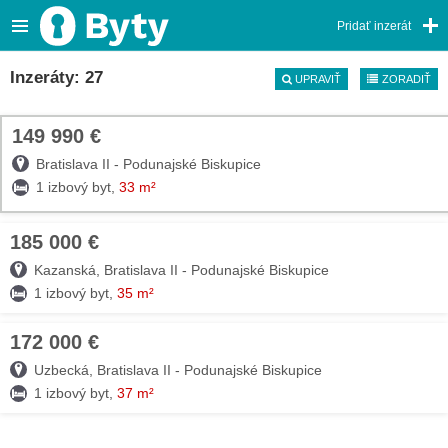
Pridať inzerát
Inzeráty: 27
UPRAVIŤ
ZORADIŤ
149 990 €
TOP
Bratislava II - Podunajské Biskupice
1 izbový byt,
33 m²
185 000 €
08. AUG
Kazanská, Bratislava II - Podunajské Biskupice
1 izbový byt,
35 m²
172 000 €
08. AUG
Uzbecká, Bratislava II - Podunajské Biskupice
1 izbový byt,
37 m²