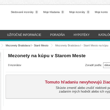
Sledované inzeráty
0
Moje hľadania
0
Moje inzeráty
0
Moje konto
UŽITOČNÉ INFORMÁCIE
PORADŇA
HYPOTÉKY
KATALÓ
>
Mezonety Bratislava I - Staré Mesto
>
Mezonety Bratislava I - Staré Mesto na kúpu
Mezonety na kúpu v Starom Meste
0 inzerátov
Zoradiť podľa:
dátu
(naj
Tomuto hľadaniu nevyhovujú žiad
Skúste zmeniť alebo zrušiť niektoré p
zadaním iných hodnôt alebo ich vy