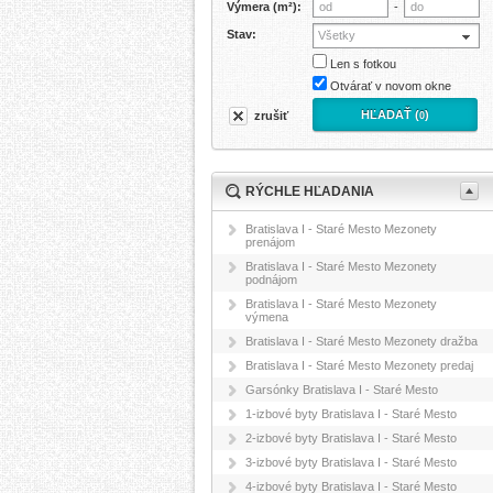
Výmera (m²):
-
Stav:
Všetky
Len s fotkou
Otvárať v novom okne
HĽADAŤ (
)
zrušiť
0
RÝCHLE HĽADANIA
Bratislava I - Staré Mesto Mezonety
prenájom
Bratislava I - Staré Mesto Mezonety
podnájom
Bratislava I - Staré Mesto Mezonety
výmena
Bratislava I - Staré Mesto Mezonety dražba
Bratislava I - Staré Mesto Mezonety predaj
Garsónky Bratislava I - Staré Mesto
1-izbové byty Bratislava I - Staré Mesto
2-izbové byty Bratislava I - Staré Mesto
3-izbové byty Bratislava I - Staré Mesto
4-izbové byty Bratislava I - Staré Mesto