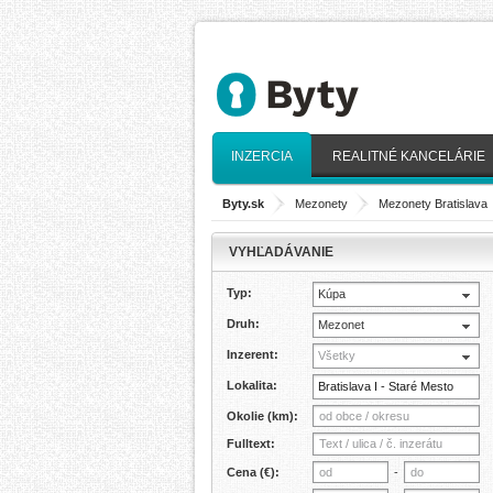
INZERCIA
REALITNÉ KANCELÁRIE
Byty.sk
>
Mezonety
>
Mezonety Bratislava
VYHĽADÁVANIE
Typ:
Kúpa
Druh:
Mezonet
Inzerent:
Všetky
Lokalita:
Okolie (km):
Fulltext:
Cena (€):
-