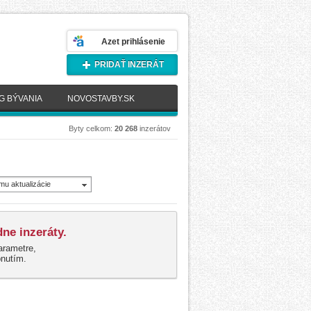
Azet prihlásenie
PRIDAŤ INZERÁT
G BÝVANIA
NOVOSTAVBY.SK
Byty celkom:
20 268
inzerátov
mu aktualizácie
novšie)
ne inzeráty.
arametre,
pnutím.