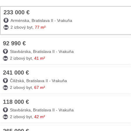
233 000 €
TOP
Arménska, Bratislava II - Vrakuňa
2 izbový byt,
77 m²
92 990 €
07. AUG
Stavbárska, Bratislava II - Vrakuňa
2 izbový byt,
41 m²
241 000 €
06. AUG
Čiližská, Bratislava II - Vrakuňa
2 izbový byt,
67 m²
118 000 €
06. AUG
Stavbárska, Bratislava II - Vrakuňa
2 izbový byt,
42 m²