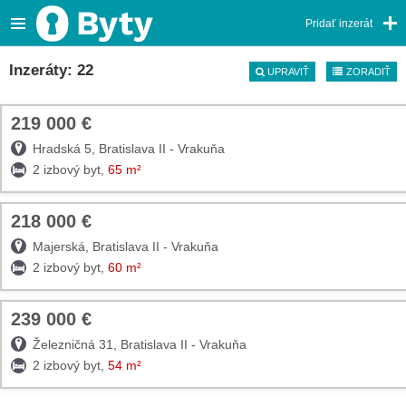
Pridať inzerát
Inzeráty: 22
UPRAVIŤ
ZORADIŤ
219 000 €
TOP
Hradská 5, Bratislava II - Vrakuňa
2 izbový byt,
65 m²
218 000 €
TOP
Majerská, Bratislava II - Vrakuňa
2 izbový byt,
60 m²
239 000 €
TOP
Železničná 31, Bratislava II - Vrakuňa
2 izbový byt,
54 m²