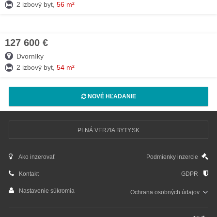
2 izbový byt,
56 m²
127 600 €
25. MÁJ
Dvorníky
2 izbový byt,
54 m²
NOVÉ HĽADANIE
PLNÁ VERZIA BYTY.SK
Ako inzerovať
Podmienky inzercie
Kontakt
GDPR
Nastavenie súkromia
Ochrana osobných
údajov