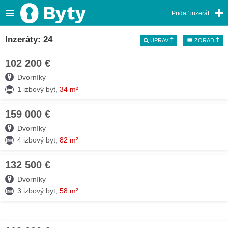
Pridať inzerát
Inzeráty: 24
UPRAVIŤ
ZORADIŤ
102 200 €
09. AUG
Dvorníky
1 izbový byt,
34 m²
159 000 €
09. AUG
Dvorníky
4 izbový byt,
82 m²
132 500 €
09. AUG
Dvorníky
3 izbový byt,
58 m²