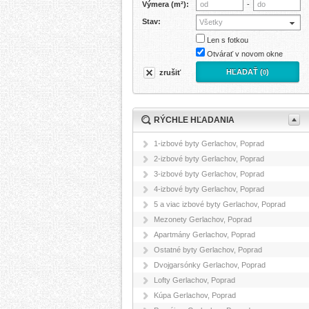
Výmera (m²):
-
Stav:
Všetky
Len s fotkou
Otvárať v novom okne
HĽADAŤ (
)
zrušiť
0
RÝCHLE HĽADANIA
1-izbové byty Gerlachov, Poprad
2-izbové byty Gerlachov, Poprad
3-izbové byty Gerlachov, Poprad
4-izbové byty Gerlachov, Poprad
5 a viac izbové byty Gerlachov, Poprad
Mezonety Gerlachov, Poprad
Apartmány Gerlachov, Poprad
Ostatné byty Gerlachov, Poprad
Dvojgarsónky Gerlachov, Poprad
Lofty Gerlachov, Poprad
Kúpa Gerlachov, Poprad