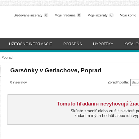
Sledované inzeráty
0
Moje hľadania
0
Moje inzeráty
0
Moje konto
UŽITOČNÉ INFORMÁCIE
PORADŇA
HYPOTÉKY
KATALÓ
, Poprad
Garsónky v Gerlachove, Poprad
0 inzerátov
Zoradiť podľa:
dátu
(naj
Tomuto hľadaniu nevyhovujú žiad
Skúste zmeniť alebo zrušiť niektoré p
zadaním iných hodnôt alebo ich vy