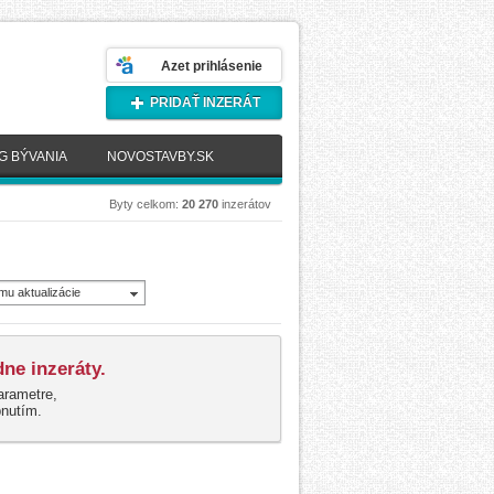
Azet prihlásenie
PRIDAŤ INZERÁT
G BÝVANIA
NOVOSTAVBY.SK
Byty celkom:
20 270
inzerátov
mu aktualizácie
novšie)
ne inzeráty.
arametre,
pnutím.