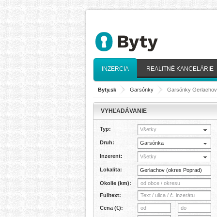
INZERCIA
REALITNÉ KANCELÁRIE
Byty.sk
>
Garsónky
>
Garsónky Gerlachov
VYHĽADÁVANIE
Typ:
Všetky
Druh:
Garsónka
Inzerent:
Všetky
Lokalita:
Okolie (km):
Fulltext:
Cena (€):
-