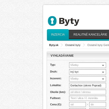
INZERCIA
REALITNÉ KANCELÁRIE
Byty.sk
>
Ostatné byty
>
Ostatné byty Gerl
VYHĽADÁVANIE
Typ:
Všetky
Druh:
Iný byt
Inzerent:
Všetky
Lokalita:
Okolie (km):
Fulltext:
Cena (€):
-