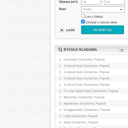
Výmera (m²):
-
Stav:
Všetky
Len s fotkou
Otvárať v novom okne
HĽADAŤ (
)
zrušiť
0
RÝCHLE HĽADANIA
Garsónky Gerlachov, Poprad
1-izbové byty Gerlachov, Poprad
2-izbové byty Gerlachov, Poprad
3-izbové byty Gerlachov, Poprad
4-izbové byty Gerlachov, Poprad
5 a viac izbové byty Gerlachov, Poprad
Mezonety Gerlachov, Poprad
Apartmány Gerlachov, Poprad
Dvojgarsónky Gerlachov, Poprad
Lofty Gerlachov, Poprad
Kúpa Gerlachov, Poprad