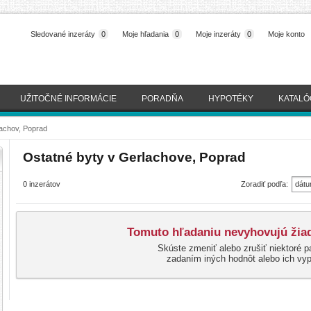
Sledované inzeráty
0
Moje hľadania
0
Moje inzeráty
0
Moje konto
UŽITOČNÉ INFORMÁCIE
PORADŇA
HYPOTÉKY
KATALÓ
achov, Poprad
Ostatné byty v Gerlachove, Poprad
0 inzerátov
Zoradiť podľa:
dátu
(naj
Tomuto hľadaniu nevyhovujú žiad
Skúste zmeniť alebo zrušiť niektoré p
zadaním iných hodnôt alebo ich vy