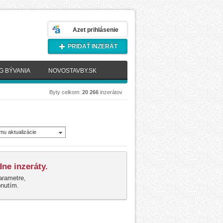
Azet prihlásenie
PRIDAŤ INZERÁT
G BÝVANIA
NOVOSTAVBY.SK
Byty celkom:
20 266
inzerátov
mu aktualizácie
novšie)
ne inzeráty.
arametre,
pnutím.