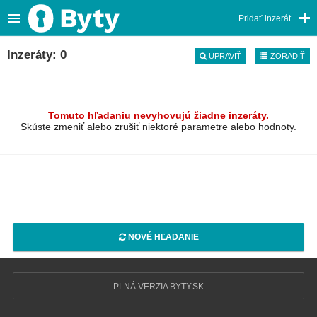
Pridať inzerát
Inzeráty: 0
UPRAVIŤ
ZORADIŤ
Tomuto hľadaniu nevyhovujú žiadne inzeráty.
Skúste zmeniť alebo zrušiť niektoré parametre alebo hodnoty.
NOVÉ HĽADANIE
PLNÁ VERZIA BYTY.SK