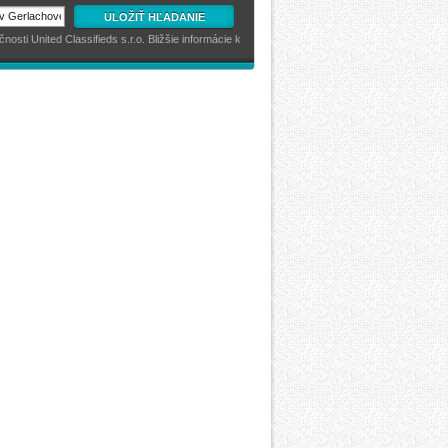
ULOŽIŤ HĽADANIE
sti United Classifieds s.r.o. Bližšie informácie k