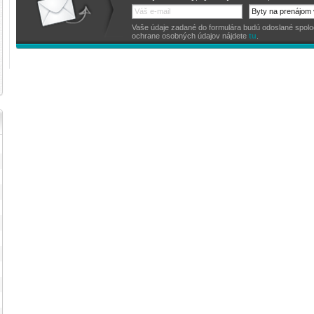
Vaše údaje zadané do formulára budú odoslané spoločno
ochrane osobných údajov nájdete
tu
.