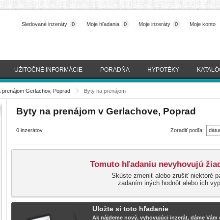
Sledované inzeráty
0
Moje hľadania
0
Moje inzeráty
0
Moje konto
UŽITOČNÉ INFORMÁCIE
PORADŇA
HYPOTÉKY
KATALÓ
a prenájom Gerlachov, Poprad
>
Byty na prenájom
Byty na prenájom v Gerlachove, Poprad
0 inzerátov
Zoradiť podľa:
dátu
(naj
Tomuto hľadaniu nevyhovujú žiad
Skúste zmeniť alebo zrušiť niektoré p
zadaním iných hodnôt alebo ich vy
Uložte si toto hľadanie
Ak nájdeme nový, vyhovujúci inzerát, dáme Vám o