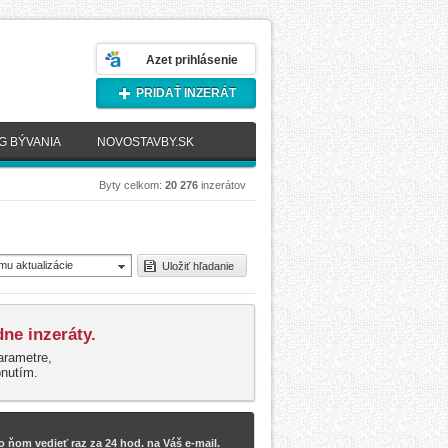
Azet prihlásenie
PRIDAŤ INZERÁT
G BÝVANIA
NOVOSTAVBY.SK
Byty celkom:
20 276
inzerátov
mu aktualizácie
Uložiť hľadanie
novšie)
ne inzeráty.
arametre,
pnutím.
 ňom vedieť raz za 24 hod. na Váš e-mail.