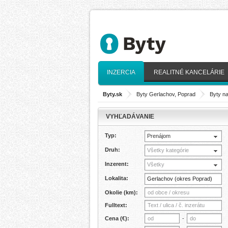
INZERCIA
REALITNÉ KANCELÁRIE
Byty.sk
>
Byty Gerlachov, Poprad
>
Byty n
VYHĽADÁVANIE
Typ:
Prenájom
Druh:
Všetky kategórie
Inzerent:
Všetky
Lokalita:
Okolie (km):
Fulltext:
Cena (€):
-