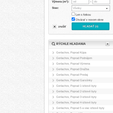
Výmera (m²):
-
Stav:
Všetky
Len s fotkou
Otvárať v novom okne
HĽADAŤ (
)
zrušiť
0
RÝCHLE HĽADANIA
Gerlachov, Poprad Kúpa
Gerlachov, Poprad Podnájom
Gerlachov, Poprad Výmena
Gerlachov, Poprad Dražba
Gerlachov, Poprad Predaj
Gerlachov, Poprad Garsónky
Gerlachov, Poprad 1-izbové byty
Gerlachov, Poprad 2-izbové byty
Gerlachov, Poprad 3-izbové byty
Gerlachov, Poprad 4-izbové byty
Gerlachov, Poprad 5 a viac izbové byty