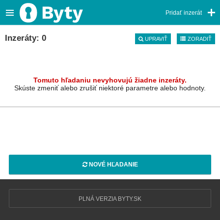
Pridať inzerát
Inzeráty: 0
UPRAVIŤ
ZORADIŤ
Tomuto hľadaniu nevyhovujú žiadne inzeráty.
Skúste zmeniť alebo zrušiť niektoré parametre alebo hodnoty.
NOVÉ HĽADANIE
PLNÁ VERZIA BYTY.SK