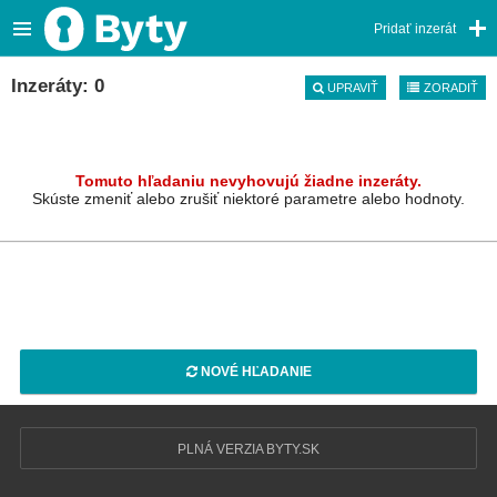
Pridať inzerát
Inzeráty: 0
UPRAVIŤ
ZORADIŤ
Tomuto hľadaniu nevyhovujú žiadne inzeráty.
Skúste zmeniť alebo zrušiť niektoré parametre alebo hodnoty.
NOVÉ HĽADANIE
PLNÁ VERZIA BYTY.SK