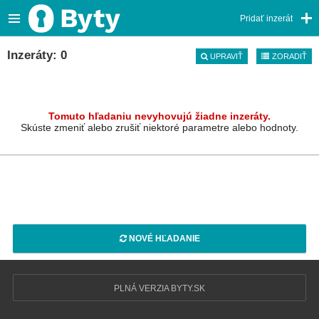
Pridať inzerát
Inzeráty: 0
UPRAVIŤ
ZORADIŤ
Tomuto hľadaniu nevyhovujú žiadne inzeráty.
Skúste zmeniť alebo zrušiť niektoré parametre alebo hodnoty.
NOVÉ HĽADANIE
PLNÁ VERZIA BYTY.SK