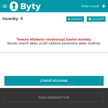
Pridať inzerát
Inzeráty: 0
UPRAVIŤ
ZORADIŤ
Tomuto hľadaniu nevyhovujú žiadne inzeráty.
Skúste zmeniť alebo zrušiť niektoré parametre alebo hodnoty.
NOVÉ HĽADANIE
PLNÁ VERZIA BYTY.SK