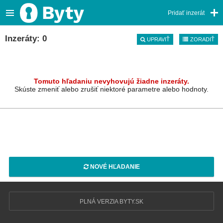
Pridať inzerát
Inzeráty: 0
UPRAVIŤ
ZORADIŤ
Tomuto hľadaniu nevyhovujú žiadne inzeráty.
Skúste zmeniť alebo zrušiť niektoré parametre alebo hodnoty.
NOVÉ HĽADANIE
PLNÁ VERZIA BYTY.SK