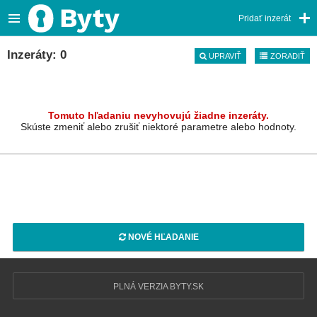
Pridať inzerát
Inzeráty: 0
UPRAVIŤ
ZORADIŤ
Tomuto hľadaniu nevyhovujú žiadne inzeráty.
Skúste zmeniť alebo zrušiť niektoré parametre alebo hodnoty.
NOVÉ HĽADANIE
PLNÁ VERZIA BYTY.SK