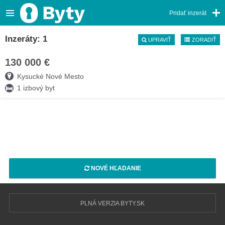
Pridať inzerát
Inzeráty: 1
UPRAVIŤ
ZORADIŤ
130 000 €
04. AUG
Kysucké Nové Mesto
1 izbový byt
NOVÉ HĽADANIE
PLNÁ VERZIA BYTY.SK