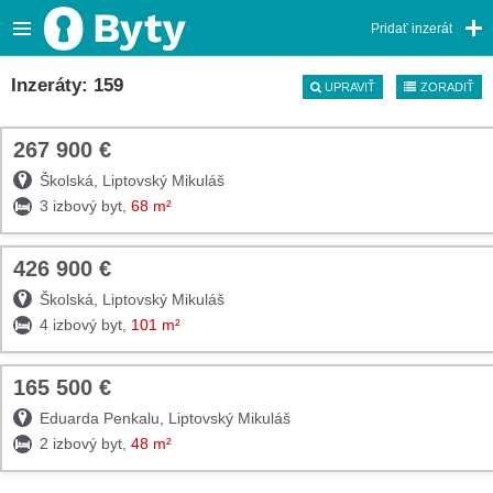
Pridať inzerát
Inzeráty: 159
UPRAVIŤ
ZORADIŤ
267 900 €
TOP
Školská, Liptovský Mikuláš
3 izbový byt,
68 m²
426 900 €
TOP
Školská, Liptovský Mikuláš
4 izbový byt,
101 m²
165 500 €
TOP
Eduarda Penkalu, Liptovský Mikuláš
2 izbový byt,
48 m²