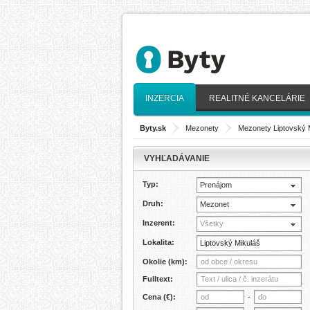
INZERCIA
REALITNÉ KANCELÁRIE
Byty.sk
>
Mezonety
>
Mezonety Liptovský 
VYHĽADÁVANIE
Typ:
Prenájom
Druh:
Mezonet
Inzerent:
Všetky
Lokalita:
Okolie (km):
Fulltext:
Cena (€):
-