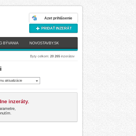
Azet prihlásenie
PRIDAŤ INZERÁT
G BÝVANIA
NOVOSTAVBY.SK
Byty celkom:
20 265
inzerátov
i
mu aktualizácie
novšie)
ne inzeráty.
arametre,
pnutím.