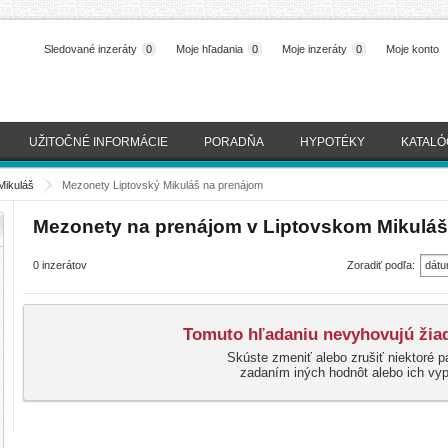
Sledované inzeráty
0
Moje hľadania
0
Moje inzeráty
0
Moje konto
UŽITOČNÉ INFORMÁCIE
PORADŇA
HYPOTÉKY
KATALÓ
Mikuláš
>
Mezonety Liptovský Mikuláš na prenájom
Mezonety na prenájom v Liptovskom Mikuláš
0 inzerátov
Zoradiť podľa:
dátu
(naj
Tomuto hľadaniu nevyhovujú žiad
Skúste zmeniť alebo zrušiť niektoré p
zadaním iných hodnôt alebo ich vy