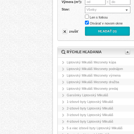
Výmera (m²):
-
Stav:
Všetky
Len s fotkou
Otvárať v novom okne
HĽADAŤ (
)
zrušiť
0
RÝCHLE HĽADANIA
Liptovský Mikuláš Mezonety kúpa
Liptovský Mikuláš Mezonety podnájom
Liptovský Mikuláš Mezonety výmena
Liptovský Mikuláš Mezonety dražba
Liptovský Mikuláš Mezonety predaj
Garsónky Liptovský Mikuláš
1-izbové byty Liptovský Mikuláš
2-izbové byty Liptovský Mikuláš
3-izbové byty Liptovský Mikuláš
4-izbové byty Liptovský Mikuláš
5 a viac izbové byty Liptovský Mikuláš