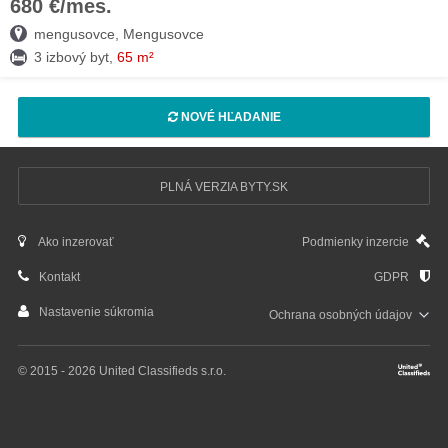
680 €/mes.
01. AUG
mengusovce, Mengusovce
3 izbový byt,
65 m²
NOVÉ HĽADANIE
PLNÁ VERZIA BYTY.SK
Ako inzerovať
Podmienky inzercie
Kontakt
GDPR
Nastavenie súkromia
Ochrana osobných
údajov
© 2015 - 2026 United Classifieds s.r.o.