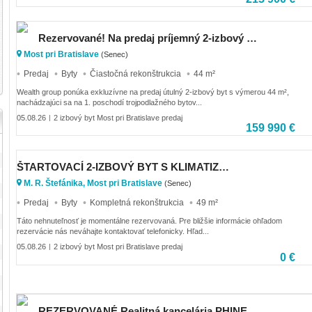
Rezervované! Na predaj príjemný 2-izbový byt v obľúbenej lokalite Most pri Bratislave
Most pri Bratislave
(Senec)
Predaj
Byty
Čiastočná rekonštrukcia
44 m²
Wealth group ponúka exkluzívne na predaj útulný 2-izbový byt s výmerou 44 m²,
nachádzajúci sa na 1. poschodí trojpodlažného bytov...
05.08.26
2 izbový byt Most pri Bratislave predaj
|
159 990 €
ŠTARTOVACÍ 2-IZBOVÝ BYT S KLIMATIZÁCIOU A BALKÓNOM – MOST PRI BRATISLAVE
M. R. Štefánika, Most pri Bratislave
(Senec)
Predaj
Byty
Kompletná rekonštrukcia
49 m²
Táto nehnuteľnosť je momentálne rezervovaná. Pre bližšie informácie ohľadom
rezervácie nás neváhajte kontaktovať telefonicky. Hľad...
05.08.26
2 izbový byt Most pri Bratislave predaj
|
0 €
REZERVOVANÉ Realitná kancelária PHINEX partner ponúka na predaj 2-izbový byt s balkónom v Moste pri