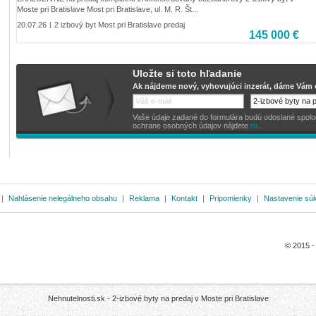
Moste pri Bratislave Most pri Bratislave, ul. M. R. Št...
20.07.26
2 izbový byt Most pri Bratislave predaj
|
145 000 €
Uložte si toto hľadanie
Ak nájdeme nový, vyhovujúci inzerát, dáme Vám o
Vaše údaje zadané do formulára budú odoslané spoločno
ochrane osobných údajov nájdete
tu
.
|
Nahlásenie nelegálneho obsahu
|
Reklama
|
Kontakt
|
Pripomienky
|
Nastavenie sú
© 2015 
Nehnutelnosti.sk -
2-izbové byty na predaj v Moste pri Bratislave