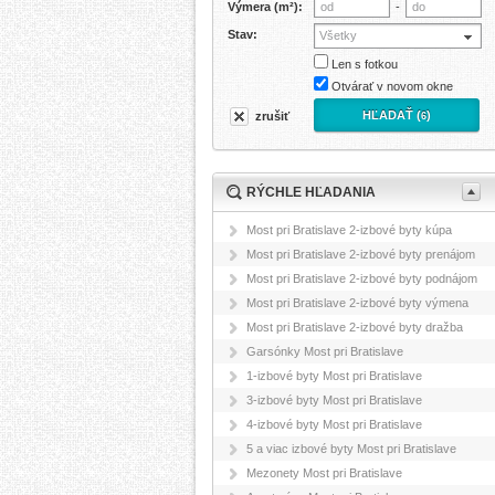
Výmera (m²):
-
Stav:
Všetky
Len s fotkou
Otvárať v novom okne
HĽADAŤ (
)
zrušiť
6
RÝCHLE HĽADANIA
Most pri Bratislave 2-izbové byty kúpa
Most pri Bratislave 2-izbové byty prenájom
Most pri Bratislave 2-izbové byty podnájom
Most pri Bratislave 2-izbové byty výmena
Most pri Bratislave 2-izbové byty dražba
Garsónky Most pri Bratislave
1-izbové byty Most pri Bratislave
3-izbové byty Most pri Bratislave
4-izbové byty Most pri Bratislave
5 a viac izbové byty Most pri Bratislave
Mezonety Most pri Bratislave