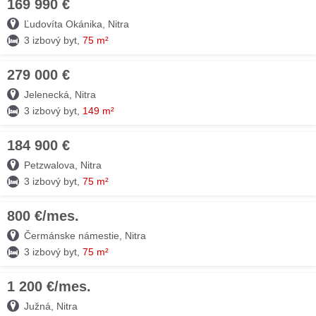
169 990 €
03. AUG
Ľudovíta Okánika, Nitra
3 izbový byt,
75 m²
279 000 €
03. AUG
Jelenecká, Nitra
3 izbový byt,
149 m²
184 900 €
03. AUG
Petzwalova, Nitra
3 izbový byt,
75 m²
800 €/mes.
03. AUG
Čermánske námestie, Nitra
3 izbový byt,
75 m²
1 200 €/mes.
03. AUG
Južná, Nitra