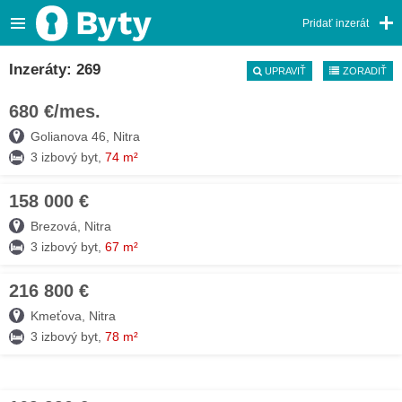
Pridať inzerát
Inzeráty: 269
UPRAVIŤ
ZORADIŤ
680 €/mes.
04. AUG
Golianova 46, Nitra
3 izbový byt,
74 m²
158 000 €
04. AUG
Brezová, Nitra
3 izbový byt,
67 m²
216 800 €
04. AUG
Kmeťova, Nitra
3 izbový byt,
78 m²