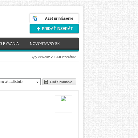
Azet prihlásenie
PRIDAŤ INZERÁT
G BÝVANIA
NOVOSTAVBY.SK
Byty celkom:
20 260
inzerátov
mu aktualizácie
Uložiť hľadanie
novšie)