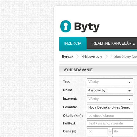
INZERCIA
REALITNÉ KANCELÁRIE
Byty.sk
>
4-izbové byty
>
4-izbové byty No
VYHĽADÁVANIE
Typ:
Všetky
Druh:
4 izbový byt
Inzerent:
Všetky
Lokalita:
Okolie (km):
Fulltext:
Cena (€):
-