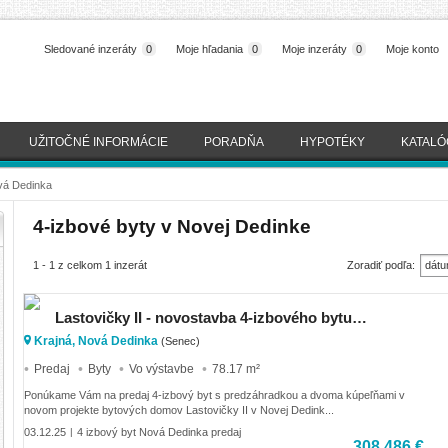
Sledované inzeráty
0
Moje hľadania
0
Moje inzeráty
0
Moje konto
UŽITOČNÉ INFORMÁCIE
PORADŇA
HYPOTÉKY
KATALÓ
vá Dedinka
4-izbové byty v Novej Dedinke
1 - 1 z celkom 1 inzerát
Zoradiť podľa:
dátu
(naj
Lastovičky II - novostavba 4-izbového bytu s dvoma kúpeľňami a predzáhradkou
Krajná, Nová Dedinka
(Senec)
Predaj
Byty
Vo výstavbe
78.17 m²
Ponúkame Vám na predaj 4-izbový byt s predzáhradkou a dvoma kúpeľňami v
novom projekte bytových domov Lastovičky II v Novej Dedink...
03.12.25
4 izbový byt Nová Dedinka predaj
|
308 486 €