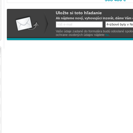
Uložte si toto hľadanie
Ak nájdeme nový, vyhovujúci inzerát, dáme Vám o
Vaše údaje zadané do formulára budú odoslané spoločno
ochrane osobných údajov nájdete
tu
.