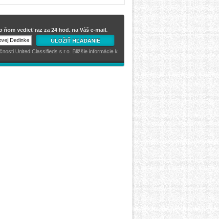
 ňom vedieť raz za 24 hod. na Váš e-mail.
ULOŽIŤ HĽADANIE
sti United Classifieds s.r.o. Bližšie informácie k