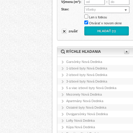
Výmera (m²):
-
Stav:
Všetky
Len s fotkou
Otvárať v novom okne
HĽADAŤ (
)
zrušiť
1
RÝCHLE HĽADANIA
Garsónky Nová Dedinka
1-izbové byty Nová Dedinka
2-izbové byty Nová Dedinka
3-izbové byty Nová Dedinka
5 a viac izbové byty Nová Dedinka
Mezonety Nová Dedinka
Apartmány Nová Dedinka
Ostatné byty Nová Dedinka
Dvojgarsónky Nová Dedinka
Lofty Nová Dedinka
Kúpa Nová Dedinka