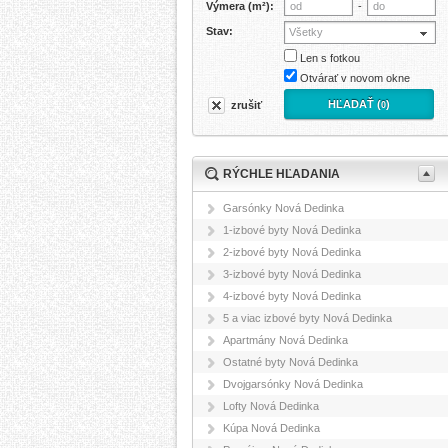
Výmera (m²):
-
Stav:
Všetky
Len s fotkou
Otvárať v novom okne
HĽADAŤ (
)
zrušiť
0
RÝCHLE HĽADANIA
Garsónky Nová Dedinka
1-izbové byty Nová Dedinka
2-izbové byty Nová Dedinka
3-izbové byty Nová Dedinka
4-izbové byty Nová Dedinka
5 a viac izbové byty Nová Dedinka
Apartmány Nová Dedinka
Ostatné byty Nová Dedinka
Dvojgarsónky Nová Dedinka
Lofty Nová Dedinka
Kúpa Nová Dedinka