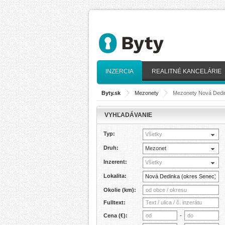
INZERCIA
REALITNÉ KANCELÁRIE
Byty.sk
>
Mezonety
>
Mezonety Nová Dedi
VYHĽADÁVANIE
Typ:
Všetky
Druh:
Mezonet
Inzerent:
Všetky
Lokalita:
Okolie (km):
Fulltext:
Cena (€):
-