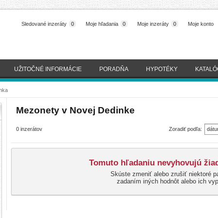
Sledované inzeráty
0
Moje hľadania
0
Moje inzeráty
0
Moje konto
UŽITOČNÉ INFORMÁCIE
PORADŇA
HYPOTÉKY
KATALÓ
nka
Mezonety v Novej Dedinke
0 inzerátov
Zoradiť podľa:
dátu
(naj
Tomuto hľadaniu nevyhovujú žiad
Skúste zmeniť alebo zrušiť niektoré p
zadaním iných hodnôt alebo ich vy