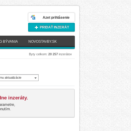
Azet prihlásenie
PRIDAŤ INZERÁT
G BÝVANIA
NOVOSTAVBY.SK
Byty celkom:
20 257
inzerátov
mu aktualizácie
novšie)
ne inzeráty.
arametre,
pnutím.