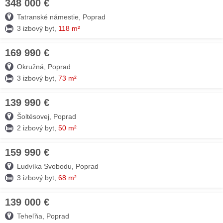
348 000 €
30. JÚL
Tatranské námestie, Poprad
3 izbový byt,
118 m²
169 990 €
30. JÚL
Okružná, Poprad
3 izbový byt,
73 m²
139 990 €
29. JÚL
Šoltésovej, Poprad
2 izbový byt,
50 m²
159 990 €
28. JÚL
Ludvíka Svobodu, Poprad
3 izbový byt,
68 m²
139 000 €
28. JÚL
Teheľňa, Poprad