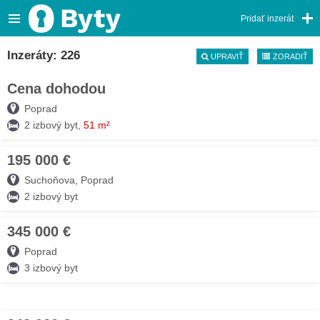
Pridať inzerát
Inzeráty: 226
UPRAVIŤ
ZORADIŤ
Cena dohodou
31. JÚL
Poprad
2 izbový byt,
51 m²
195 000 €
30. JÚL
Suchoňova, Poprad
2 izbový byt
345 000 €
30. JÚL
Poprad
3 izbový byt