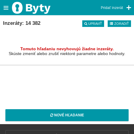
Pridať inzerát
Inzeráty: 14 382
UPRAVIŤ
ZORADIŤ
Tomuto hľadaniu nevyhovujú žiadne inzeráty.
Skúste zmeniť alebo zrušiť niektoré parametre alebo hodnoty.
NOVÉ HĽADANIE