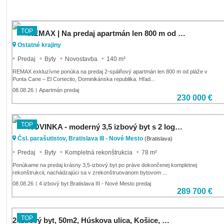
TOP
REMAX | Na predaj apartmán len 800 m od pláže v Punta Cane – El Cortecito, Dominikánska republika
Ostatné krajiny
Predaj
Byty
Novostavba
140 m²
REMAX exkluzívne ponúka na predaj 2-spálňový apartmán len 800 m od pláže v
Punta Cane – El Cortecito, Dominikánska republika. Hľad...
08.08.26
Apartmán predaj
|
230 000 €
TOP
NOVINKA - moderný 3,5 izbový byt s 2 loggiami v srdci Nového Mesta, Bratislava III
Čsl. parašutistov, Bratislava III - Nové Mesto
(Bratislava)
Predaj
Byty
Kompletná rekonštrukcia
78 m²
Ponúkame na predaj krásny 3,5-izbový byt po práve dokončenej kompletnej
rekonštrukcii, nachádzajúci sa v zrekonštruovanom bytovom ...
08.08.26
4 izbový byt Bratislava III - Nové Mesto predaj
|
289 700 €
TOP
2 izbový byt, 50m2, Húskova ulica, Košice, KVP