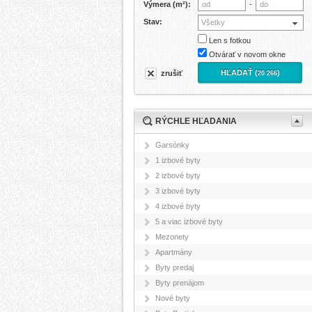
Výmera (m²):
-
Stav:
Všetky
Len s fotkou
Otvárať v novom okne
HĽADAŤ (
)
zrušiť
20 266
RÝCHLE HĽADANIA
Garsónky
1 izbové byty
2 izbové byty
3 izbové byty
4 izbové byty
5 a viac izbové byty
Mezonety
Apartmány
Byty predaj
Byty prenájom
Nové byty