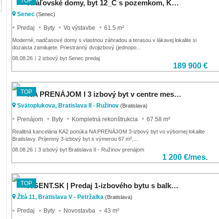
TOP
Kráľovské domy, byt 12_C s pozemkom, Kráľová pri Senci
Senec
(Senec)
Predaj
Byty
Vo výstavbe
61.5 m²
Moderné, nadčasové domy s vlastnou záhradou a terasou v lákavej lokalite si
dozaista zamilujete. Priestranný dvojizbový (jednopo...
08.08.26
2 izbový byt Senec predaj
|
189 900 €
TOP
NA PRENÁJOM I 3 izbový byt v centre mesta I BRATISLAVA
Svätoplukova, Bratislava II - Ružinov
(Bratislava)
Prenájom
Byty
Kompletná rekonštrukcia
67.58 m²
Realitná kancelária KA2 ponúka NA PRENÁJOM 3-izbový byt vo výbornej lokalite
Bratislavy. Príjemný 3-izbový byt s výmerou 67 m²,...
08.08.26
3 izbový byt Bratislava II - Ružinov prenájom
|
1 200 €/mes.
TOP
AGENT.SK | Predaj 1-izbového bytu s balkónom, Petržalka - Slnečnice
Žltá 11, Bratislava V - Petržalka
(Bratislava)
Predaj
Byty
Novostavba
43 m²