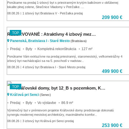
Ponúkame na predaj 1-izbový byt s priestranným krytým balkónom v obľúbenej
lokalite plnej zelene, Slnečnice Viladomy v Petržalke. ...
08.08.26
1 izbový byt Bratislava V - Petržalka predaj
|
209 900 €
TOP
REZERVOVANÉ : Atraktívny 4 izbový mezonet s výhľadom na Bratislavský hrad a Dóm Sv. Martina
Panenská, Bratislava I - Staré Mesto
(Bratislava)
Predaj
Byty
Kompletná rekonštrukcia
127 m²
Ponúkame Vám exkluzívne na predaj priestranný, staromestský, veľkometrážny 4
izbový byt nachádzajúci sa na 5. poschodí v nadstav...
08.08.26
4 izbový byt Bratislava I - Staré Mesto predaj
|
499 900 €
TOP
Kráľovské domy, byt 12_B s pozemkom, Kráľová pri Senci
Kráľová pri Senci
(Senec)
Predaj
Byty
Vo výstavbe
86.9 m²
Výnimočný byt v prémiovom projekte Kráľovské domy predstavuje dokonalú
synergiu modernej mestskej architektúry, maximálneho komfor...
08.08.26
3 izbový byt Kráľová pri Senci predaj
|
253 900 €