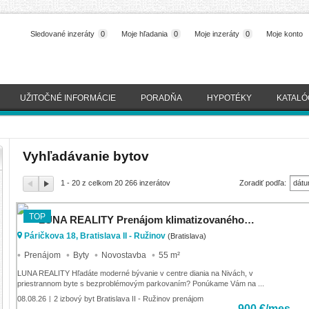
Sledované inzeráty
0
Moje hľadania
0
Moje inzeráty
0
Moje konto
UŽITOČNÉ INFORMÁCIE
PORADŇA
HYPOTÉKY
KATALÓ
Vyhľadávanie bytov
1 - 20 z celkom 20 266 inzerátov
Zoradiť podľa:
dátu
(naj
TOP
LUNA REALITY Prenájom klimatizovaného zariadeného 2 – izbového bytu ZWIRN, výhľad vnútroblok
Páričkova 18, Bratislava II - Ružinov
(Bratislava)
Prenájom
Byty
Novostavba
55 m²
LUNA REALITY Hľadáte moderné bývanie v centre diania na Nivách, v
priestrannom byte s bezproblémovým parkovaním? Ponúkame Vám na ...
08.08.26
2 izbový byt Bratislava II - Ružinov prenájom
|
900 €/mes.