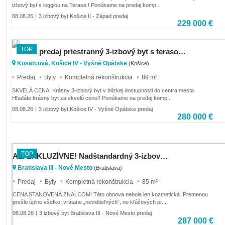
izbový byt s loggiou na Terase ! Ponúkame na predaj komp...
08.08.26
3 izbový byt Košice II - Západ predaj
|
229 000 €
TOP
Na predaj priestranný 3-izbový byt s terasou v Košiciach
Kosatcová, Košice IV - Vyšné Opátske
(Košice)
Predaj
Byty
Kompletná rekonštrukcia
89 m²
SKVELÁ CENA: Krásny 3-izbový byt v blízkej dostupnosti do centra mesta
Hľadáte krásny byt za skvelú cenu? Ponúkame na predaj komp...
08.08.26
3 izbový byt Košice IV - Vyšné Opátske predaj
|
280 000 €
TOP
AZ. EXKLUZÍVNE! Nadštandardný 3-izbový byt po kompletnej rekonštrukcii s výhľadom na Malé Karpaty
Bratislava III - Nové Mesto
(Bratislava)
Predaj
Byty
Kompletná rekonštrukcia
85 m²
CENA STANOVENÁ ZNALCOM! Táto obnova nebola len kozmetická. Premenou
prešlo úplne všetko, vrátane „neviditeľných“, no kľúčových pr...
08.08.26
3 izbový byt Bratislava III - Nové Mesto predaj
|
287 000 €