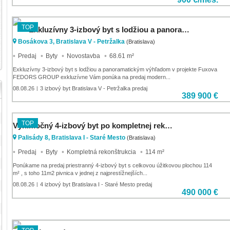
TOP
Exkluzívny 3-izbový byt s lodžiou a panoramatickým výhľadom v projekte Fuxova
Bosákova 3, Bratislava V - Petržalka
(Bratislava)
Predaj
Byty
Novostavba
68.61 m²
Exkluzívny 3-izbový byt s lodžiou a panoramatickým výhľadom v projekte Fuxova
FEDORS GROUP exkluzívne Vám ponúka na predaj modern...
08.08.26
3 izbový byt Bratislava V - Petržalka predaj
|
389 900 €
TOP
Výnimočný 4-izbový byt po kompletnej rekonštrukcii, ul. Palisády
Palisády 8, Bratislava I - Staré Mesto
(Bratislava)
Predaj
Byty
Kompletná rekonštrukcia
114 m²
Ponúkame na predaj priestranný 4-izbový byt s celkovou úžitkovou plochou 114
m² , s toho 11m2 pivnica v jednej z najprestížnejších...
08.08.26
4 izbový byt Bratislava I - Staré Mesto predaj
|
490 000 €