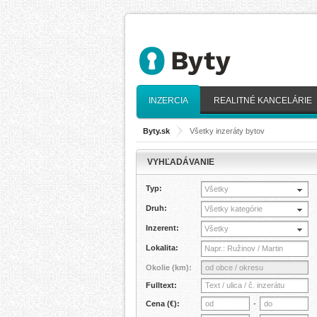
INZERCIA
REALITNÉ KANCELÁRIE
Byty.sk
>
Všetky inzeráty bytov
VYHĽADÁVANIE
Typ:
Všetky
Druh:
Všetky kategórie
Inzerent:
Všetky
Lokalita:
Okolie (km):
Fulltext:
Cena (€):
-