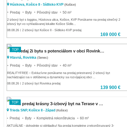
Húskova, Košice II - Sídlisko KVP
(Košice)
Predaj
Byty
Pôvodný stav
50 m²
2 izbový byt s loggiou, Húskova ulica, Košice, KVP Ponúkame na predaj slnečný 2
izbový byt vo vyhľadávanej lokalite Košice Sídlis...
08.08.26
2 izbový byt Košice II - Sídlisko KVP predaj
|
169 000 €
TOP
Predaj 2i bytu s potenciálom v obci Rovinka len na krok od Bratislavy
Hlavná, Rovinka
(Senec)
Predaj
Byty
Pôvodný stav
40 m²
REALITYFREE – Exkluzívne ponúkame na predaj priestranný 2-izbový byt
nachádzajúci sa v obľúbenej a dynamicky sa rozvíjajúcej obci ...
08.08.26
2 izbový byt Rovinka predaj
|
139 900 €
TOP
Na predaj krásny 3-izbový byt na Terase v Košiciach
Trieda SNP, Košice II - Západ
(Košice)
Predaj
Byty
Kompletná rekonštrukcia
60 m²
AKTUÁLNE - dohodnite si obhliadku! Na predaj kompletne zrekonštruovaný 3-