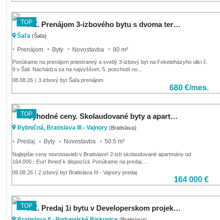
TOP
AZ. Prenájom 3-izbového bytu s dvoma terasami – Šaľa
Šaľa
(Šaľa)
Prenájom
Byty
Novostavba
80 m²
Ponúkame na prenájom priestranný a svetlý 3-izbový byt na Feketeházyho ulici č.
9 v Šali. Nachádza sa na najvyššom, 5. poschodí no...
08.08.26
3 izbový byt Šaľa prenájom
|
680 €/mes.
TOP
Výhodné ceny. Skolaudované byty a apartmány vo Vajnoroch.
Rybničná, Bratislava III - Vajnory
(Bratislava)
Predaj
Byty
Novostavba
50.5 m²
Najlepšie ceny novostavieb v Bratislave! 2-izb skolaudované apartmány od
164.000,- Eur! Ihneď k dispozícii. Ponúkame na predaj ...
08.08.26
2 izbový byt Bratislava III - Vajnory predaj
|
164 000 €
TOP
AZ. Predaj 1i bytu v Developerskom projekte Podzáhradná
Bratislava II - Podunajské Biskupice
(Bratislava)