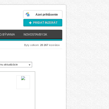
Azet prihlásenie
PRIDAŤ INZERÁT
G BÝVANIA
NOVOSTAVBY.SK
Byty celkom:
20 267
inzerátov
mu aktualizácie
novšie)