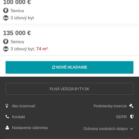
100 000 €
05. AUG
Senica
3 izbový byt
135 000 €
31. JÚL
Senica
3 izbový byt,
74 m²
NOVÉ HĽADANIE
PLNÁ VERZIA BYTY.SK
Ako inzerovať
Podmienky inzercie
Kontakt
GDPR
Nastavenie súkromia
Ochrana osobných
údajov