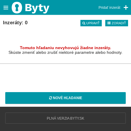
Pridať inzerát
Inzeráty: 0
UPRAVIŤ
ZORADIŤ
Tomuto hľadaniu nevyhovujú žiadne inzeráty.
Skúste zmeniť alebo zrušiť niektoré parametre alebo hodnoty.
NOVÉ HĽADANIE
PLNÁ VERZIA BYTY.SK