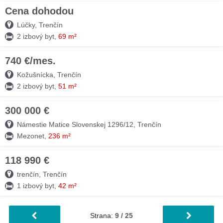
Cena dohodou
03. AUG
Lúčky, Trenčín
2 izbový byt,
69 m²
740 €/mes.
03. AUG
Kožušnícka, Trenčín
2 izbový byt,
51 m²
300 000 €
03. AUG
Námestie Matice Slovenskej 1296/12, Trenčín
Mezonet,
236 m²
118 990 €
03. AUG
trenčín, Trenčín
1 izbový byt,
42 m²
Strana:
9 / 25