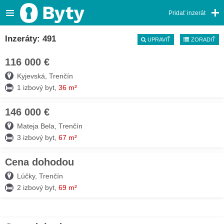
Pridať inzerát
Inzeráty: 491
UPRAVIŤ
ZORADIŤ
116 000 €
03. AUG
Kyjevská, Trenčín
1 izbový byt,
36 m²
146 000 €
03. AUG
Mateja Bela, Trenčín
3 izbový byt,
67 m²
Cena dohodou
03. AUG
Lúčky, Trenčín
2 izbový byt,
69 m²