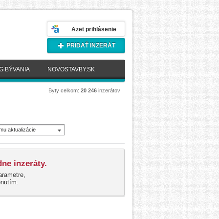
Azet prihlásenie
PRIDAŤ INZERÁT
G BÝVANIA
NOVOSTAVBY.SK
Byty celkom:
20 246
inzerátov
mu aktualizácie
novšie)
ne inzeráty.
arametre,
pnutím.