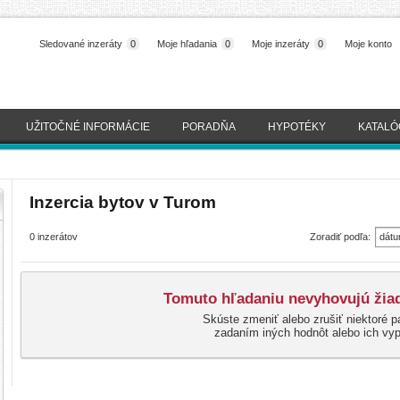
Sledované inzeráty
0
Moje hľadania
0
Moje inzeráty
0
Moje konto
UŽITOČNÉ INFORMÁCIE
PORADŇA
HYPOTÉKY
KATALÓ
Inzercia bytov v Turom
0 inzerátov
Zoradiť podľa:
dátu
(naj
Tomuto hľadaniu nevyhovujú žiad
Skúste zmeniť alebo zrušiť niektoré p
zadaním iných hodnôt alebo ich vy