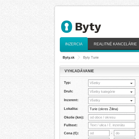
INZERCIA
REALITNÉ KANCELÁRIE
Byty.sk
>
Byty Turie
VYHĽADÁVANIE
Typ:
Všetky
Druh:
Všetky kategórie
Inzerent:
Všetky
Lokalita:
Okolie (km):
Fulltext:
Cena (€):
-