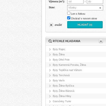
Výmera (m²):
-
Stav:
Všetky
Len s fotkou
Otvárať v novom okne
HĽADAŤ (
)
zrušiť
0
RÝCHLE HĽADANIA
Byty Rajec
Byty Žilina
Byty Dlhé Pole
Byty Kamenná Poruba, Žilina
Byty Teplička nad Váhom
Byty Terchová
Byty Varín
Byty Žilina-Bytčica
Byty Žilina-Bánová
Byty Žilina-Hliny
Garsónky Turie