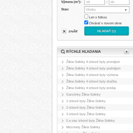
Výmera (m²):
-
Stav:
Všetky
Len s fotkou
Otvárať v novom okne
HĽADAŤ (
)
zrušiť
1
RÝCHLE HĽADANIA
Žilina-Solinky 4-izbové byty prenájom
Žilina-Solinky 4-izbové byty podnájom
Žilina-Solinky 4-izbové byty výmena
Žilina-Solinky 4-izbové byty dražba
Žilina-Solinky 4-izbové byty predaj
Garsónky Žilina-Solinky
1-izbové byty Žilina-Solinky
2-izbové byty Žilina-Solinky
3-izbové byty Žilina-Solinky
5 a viac izbové byty Žilina-Solinky
Mezonety Žilina-Solinky