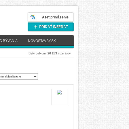
Azet prihlásenie
PRIDAŤ INZERÁT
G BÝVANIA
NOVOSTAVBY.SK
Byty celkom:
20 253
inzerátov
mu aktualizácie
novšie)