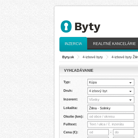
INZERCIA
REALITNÉ KANCELÁRIE
Byty.sk
>
4-izbové byty
>
4-izbové byty Žili
VYHĽADÁVANIE
Typ:
Kúpa
Druh:
4 izbový byt
Inzerent:
Všetky
Lokalita:
Okolie (km):
Fulltext:
Cena (€):
-