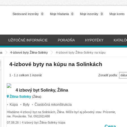
Sledované inzeráty
0
Moje hľadania
0
Moje inzeráty
0
Moje konto
UŽITOČNÉ INFORMÁCIE
PORADŇA
HYPOTÉKY
KATALÓ
na
>
4-izbové byty Žilina-Solinky
>
4-izbové byty Žilina-Solinky na kúpu
4-izbové byty na kúpu na Solinkách
1 - 1 z celkom 1 inzerát
Zoradiť podľa:
dátu
(naj
4 izbový byt Solinky, Žilina
Žilina-Solinky
(Žilina)
Kúpa
Byty
Čiastočná rekonštrukcia
Hľadáme 4 izbový byt na Solinkách, Žilina. Môže byť aj pôvodný stav. Prízemie,
nie. Ponúknite. Tel. 0911911488
07.08.26
4 izbový byt Žilina-Solinky kúpa
|
Cena