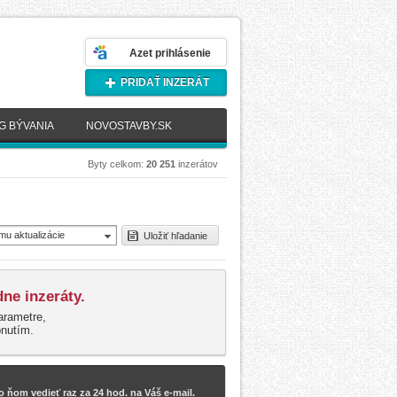
Azet prihlásenie
PRIDAŤ INZERÁT
G BÝVANIA
NOVOSTAVBY.SK
Byty celkom:
20 251
inzerátov
mu aktualizácie
Uložiť hľadanie
novšie)
ne inzeráty.
arametre,
pnutím.
 ňom vedieť raz za 24 hod. na Váš e-mail.