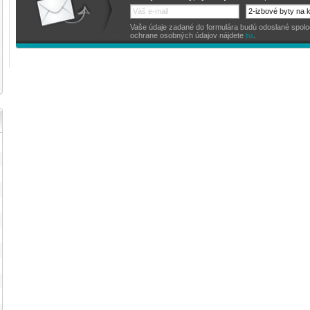
Vaše údaje zadané do formulára budú odoslané spoločno
ochrane osobných údajov nájdete
tu
.