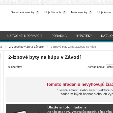
Sledované inzeráty
0
Moje hľadania
0
Moje inzeráty
0
Moje konto
UŽITOČNÉ INFORMÁCIE
PORADŇA
HYPOTÉKY
KATALÓ
na
>
2-izbové byty Žilina-Závodie
>
2-izbové byty Žilina-Závodie na kúpu
2-izbové byty na kúpu v Závodí
0 inzerátov
Zoradiť podľa:
dátu
(naj
Tomuto hľadaniu nevyhovujú žiad
Skúste zmeniť alebo zrušiť niektoré p
zadaním iných hodnôt alebo ich vy
Uložte si toto hľadanie
Ak nájdeme nový, vyhovujúci inzerát, dáme Vám o