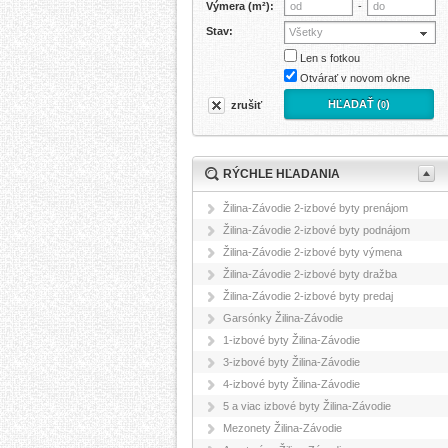
Výmera (m²):
-
Stav:
Všetky
Len s fotkou
Otvárať v novom okne
HĽADAŤ (
)
zrušiť
0
RÝCHLE HĽADANIA
Žilina-Závodie 2-izbové byty prenájom
Žilina-Závodie 2-izbové byty podnájom
Žilina-Závodie 2-izbové byty výmena
Žilina-Závodie 2-izbové byty dražba
Žilina-Závodie 2-izbové byty predaj
Garsónky Žilina-Závodie
1-izbové byty Žilina-Závodie
3-izbové byty Žilina-Závodie
4-izbové byty Žilina-Závodie
5 a viac izbové byty Žilina-Závodie
Mezonety Žilina-Závodie