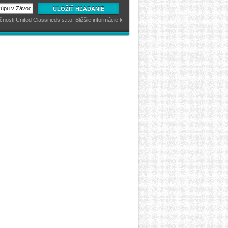
ULOŽIŤ HĽADANIE
sti United Classifieds s.r.o. Bližšie informácie k