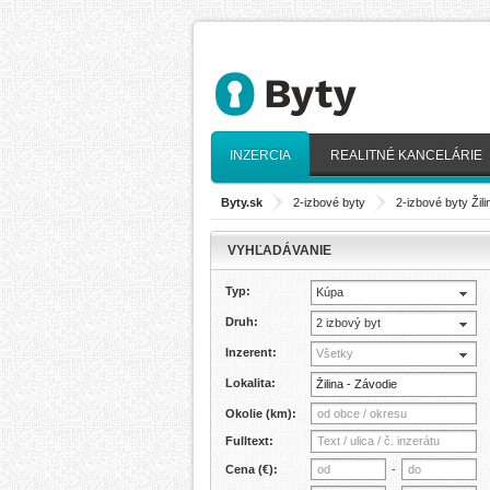
INZERCIA
REALITNÉ KANCELÁRIE
Byty.sk
>
2-izbové byty
>
2-izbové byty Žili
VYHĽADÁVANIE
Typ:
Kúpa
Druh:
2 izbový byt
Inzerent:
Všetky
Lokalita:
Okolie (km):
Fulltext:
Cena (€):
-