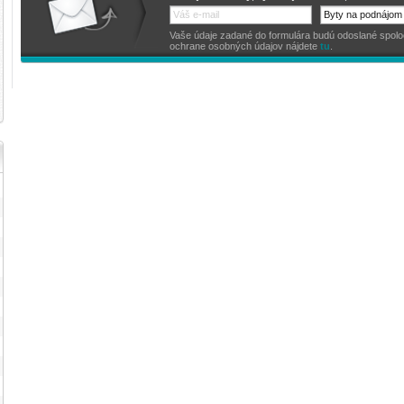
Vaše údaje zadané do formulára budú odoslané spoločno
ochrane osobných údajov nájdete
tu
.