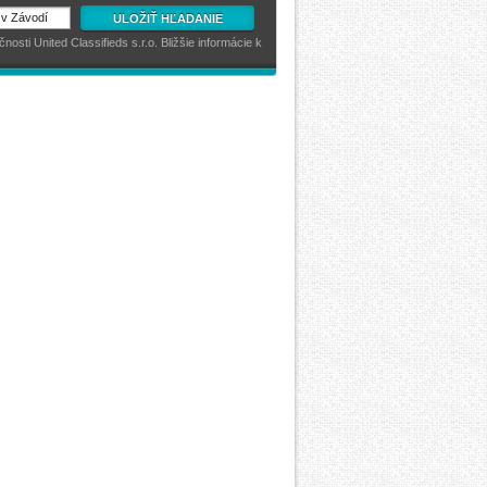
ULOŽIŤ HĽADANIE
sti United Classifieds s.r.o. Bližšie informácie k