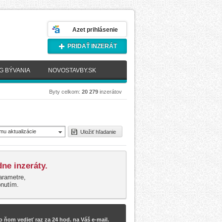
Azet prihlásenie
PRIDAŤ INZERÁT
G BÝVANIA
NOVOSTAVBY.SK
Byty celkom:
20 279
inzerátov
mu aktualizácie
Uložiť hľadanie
novšie)
ne inzeráty.
arametre,
pnutím.
 ňom vedieť raz za 24 hod. na Váš e-mail.