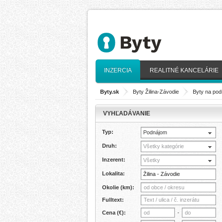
INZERCIA
REALITNÉ KANCELÁRIE
Byty.sk
>
Byty Žilina-Závodie
>
Byty na pod
VYHĽADÁVANIE
Typ:
Podnájom
Druh:
Všetky kategórie
Inzerent:
Všetky
Lokalita:
Okolie (km):
Fulltext:
Cena (€):
-