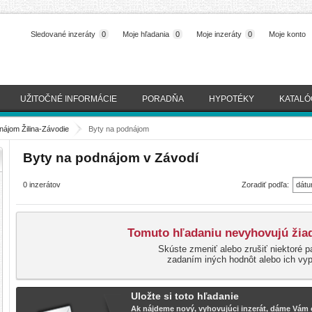
Sledované inzeráty
0
Moje hľadania
0
Moje inzeráty
0
Moje konto
UŽITOČNÉ INFORMÁCIE
PORADŇA
HYPOTÉKY
KATALÓ
nájom Žilina-Závodie
>
Byty na podnájom
Byty na podnájom v Závodí
0 inzerátov
Zoradiť podľa:
dátu
(naj
Tomuto hľadaniu nevyhovujú žiad
Skúste zmeniť alebo zrušiť niektoré p
zadaním iných hodnôt alebo ich vy
Uložte si toto hľadanie
Ak nájdeme nový, vyhovujúci inzerát, dáme Vám o