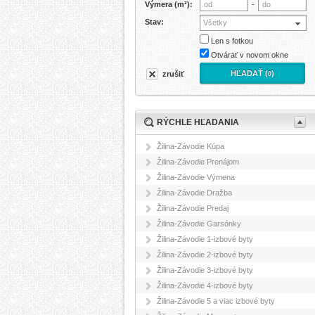
Výmera (m²):
-
Stav:
Všetky
Len s fotkou
Otvárať v novom okne
HĽADAŤ (
)
zrušiť
0
RÝCHLE HĽADANIA
Žilina-Závodie Kúpa
Žilina-Závodie Prenájom
Žilina-Závodie Výmena
Žilina-Závodie Dražba
Žilina-Závodie Predaj
Žilina-Závodie Garsónky
Žilina-Závodie 1-izbové byty
Žilina-Závodie 2-izbové byty
Žilina-Závodie 3-izbové byty
Žilina-Závodie 4-izbové byty
Žilina-Závodie 5 a viac izbové byty