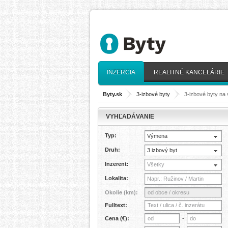
INZERCIA
REALITNÉ KANCELÁRIE
Byty.sk
>
3-izbové byty
>
3-izbové byty na
VYHĽADÁVANIE
Typ:
Výmena
Druh:
3 izbový byt
Inzerent:
Všetky
Lokalita:
Okolie (km):
Fulltext:
Cena (€):
-