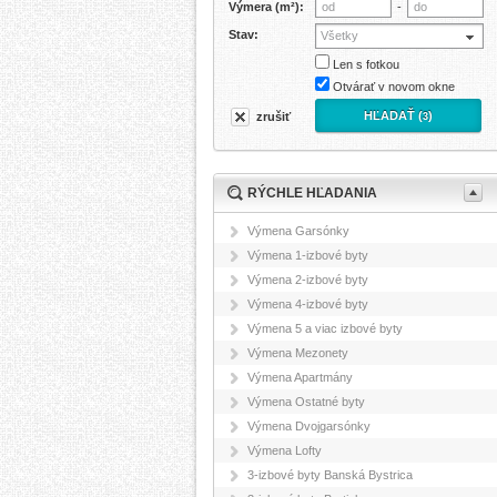
Výmera (m²):
-
Stav:
Všetky
Len s fotkou
Otvárať v novom okne
HĽADAŤ (
)
zrušiť
3
RÝCHLE HĽADANIA
Výmena Garsónky
Výmena 1-izbové byty
Výmena 2-izbové byty
Výmena 4-izbové byty
Výmena 5 a viac izbové byty
Výmena Mezonety
Výmena Apartmány
Výmena Ostatné byty
Výmena Dvojgarsónky
Výmena Lofty
3-izbové byty Banská Bystrica