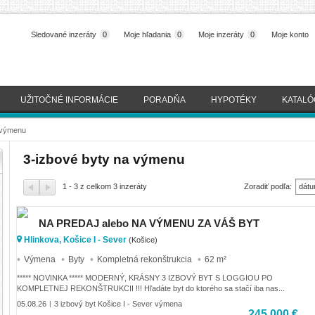
Sledované inzeráty
0
Moje hľadania
0
Moje inzeráty
0
Moje konto
UŽITOČNÉ INFORMÁCIE
PORADŇA
HYPOTÉKY
KATALÓ
 výmenu
3-izbové byty na výmenu
1 - 3 z celkom 3 inzeráty
Zoradiť podľa:
dátu
(naj
NA PREDAJ alebo NA VÝMENU ZA VÁŠ BYT
Hlinkova, Košice I - Sever
(Košice)
Výmena
Byty
Kompletná rekonštrukcia
62 m²
***** NOVINKA ***** MODERNÝ, KRÁSNY 3 IZBOVÝ BYT S LOGGIOU PO
KOMPLETNEJ REKONŠTRUKCII !!! Hľadáte byt do ktorého sa stačí iba nas...
05.08.26
3 izbový byt Košice I - Sever výmena
|
245 000 €