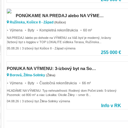
PONÚKAME NA PREDAJ alebo NA VÝMENU MODERNÝ 3 IZBOVÝ BYT S LOGGIOU, KE TERASA
Ružínska, Košice II - Západ
(Košice)
Výmena
Byty
Kompletná rekonštrukcia
60 m²
NA PREDAJ /alebo po dohode na VÝMENU za Váš byt/ je moderný, krásny
3izbový byt s loggiou v TOP LOKALITE sídliska Terasa, Ružínska...
05.08.26
3 izbový byt Košice II - Západ výmena
|
255 000 €
PONUKA NA VÝMENU: 3-izbový byt na Solinkách (ZA) za 5-izbový rodinný dom (smer Bytča)
Borová, Žilina-Solinky
(Žilina)
Výmena
Byty
Čiastočná rekonštrukcia
66 m²
HĽADÁME NA VÝMENU: Typ nehnuteľnosti: Rodinný dom Počet izieb: 5-izbový
Pozemok: od 800 m² a viac Lokalita: Okolie Žiliny – smer B...
04.08.26
3 izbový byt Žilina-Solinky výmena
|
Info v RK