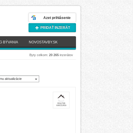
Azet prihlásenie
PRIDAŤ INZERÁT
G BÝVANIA
NOVOSTAVBY.SK
Byty celkom:
20 265
inzerátov
mu aktualizácie
novšie)