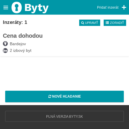
Pridať inzerát
Inzeráty: 1
UPRAVIŤ
ZORADIŤ
Cena dohodou
04. AUG
Bardejov
2 izbový byt
NOVÉ HĽADANIE
PLNÁ VERZIA BYTY.SK