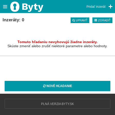
Pridať inzerát
Inzeráty: 0
UPRAVIŤ
ZORADIŤ
Tomuto hľadaniu nevyhovujú žiadne inzeráty.
Skúste zmeniť alebo zrušiť niektoré parametre alebo hodnoty.
NOVÉ HĽADANIE
PLNÁ VERZIA BYTY.SK