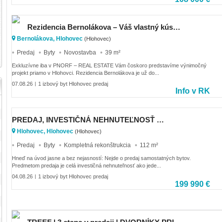
Rezidencia Bernolákova – Váš vlastný kúsok ticha v Hlohovci
Bernolákova, Hlohovec
(Hlohovec)
Predaj
Byty
Novostavba
39 m²
Exkluzívne iba v PNORF – REAL ESTATE Vám čoskoro predstavíme výnimočný
projekt priamo v Hlohovci. Rezidencia Bernolákova je už do...
07.08.26
1 izbový byt Hlohovec predaj
|
Info v RK
PREDAJ, INVESTIČNÁ NEHNUTEĽNOSŤ S OKAMŽITÝM VÝNOSOM, RODINNÝ DOM – 3 BYTOVÉ JEDNOTKY POD JEDNOU STRE
Hlohovec, Hlohovec
(Hlohovec)
Predaj
Byty
Kompletná rekonštrukcia
112 m²
Hneď na úvod jasne a bez nejasností: Nejde o predaj samostatných bytov.
Predmetom predaja je celá investičná nehnuteľnosť ako jede...
04.08.26
1 izbový byt Hlohovec predaj
|
199 990 €