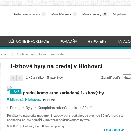
Sledované inzeráty
0
Moje hľadania
0
Moje inzeráty
0
Moje konto
UŽITOČNÉ INFORMÁCIE
PORADŇA
HYPOTÉKY
KATALÓ
ohovec
>
1-izbové byty Hlohovec na predaj
1-izbové byty na predaj v Hlohovci
1 - 5 z celkom 5 inzerátov
Zoradiť podľa:
dátu
(naj
TOP
Na predaj kompletne zariadený 1-izbový byt s balkónom, parkovacím miestom a pivnicou – Hlohovec, Mie
Mierová, Hlohovec
(Hlohovec)
Predaj
Byty
Kompletná rekonštrukcia
32 m²
Ponúkame na predaj moderný 1-izbový byt s podlahovou plochou 32 m², ktorý sa
nachádza na 2/3 podlaží v novozrekonštruovanom bytovo...
08.08.26
1 izbový byt Hlohovec predaj
|
108 000 €