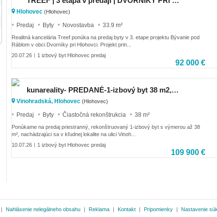
TREEF | 3 etapa v predaji | DVORNÍKY PRI HLOHOVCI
Hlohovec
(Hlohovec)
Predaj
Byty
Novostavba
33.9 m²
Realitná kancelária Treef ponúka na predaj byty v 3. etape projektu Bývanie pod
Ráblom v obci Dvorníky pri Hlohovci. Projekt prin...
20.07.26
1 izbový byt Hlohovec predaj
|
92 000 €
kunareality- PREDANÉ-1-izbový byt 38 m2, ulica Vinohradská, obec Hlohovec
Vinohradská, Hlohovec
(Hlohovec)
Predaj
Byty
Čiastočná rekonštrukcia
38 m²
Ponúkame na predaj priestranný, rekonštruovaný 1-izbový byt s výmerou až 38
m², nachádzajúci sa v kľudnej lokalite na ulici Vinoh...
10.07.26
1 izbový byt Hlohovec predaj
|
109 900 €
|
Nahlásenie nelegálneho obsahu
|
Reklama
|
Kontakt
|
Pripomienky
|
Nastavenie sú