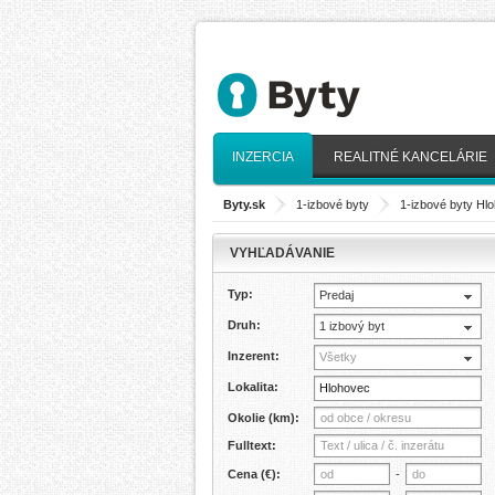
INZERCIA
REALITNÉ KANCELÁRIE
Byty.sk
>
1-izbové byty
>
1-izbové byty Hl
VYHĽADÁVANIE
Typ:
Predaj
Druh:
1 izbový byt
Inzerent:
Všetky
Lokalita:
Okolie (km):
Fulltext:
Cena (€):
-