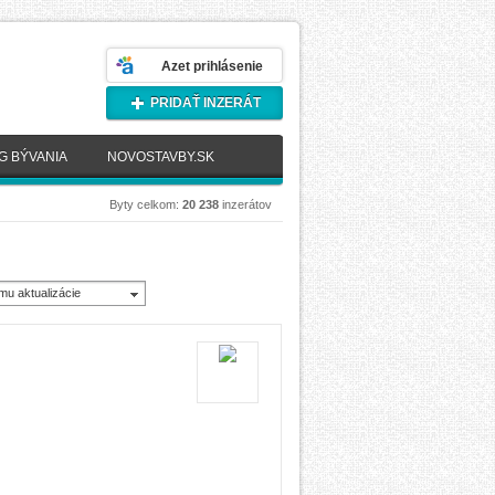
Azet prihlásenie
PRIDAŤ INZERÁT
G BÝVANIA
NOVOSTAVBY.SK
Byty celkom:
20 238
inzerátov
mu aktualizácie
novšie)