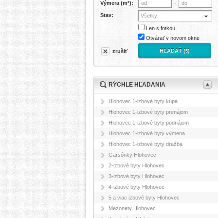
Výmera (m²):
-
Stav:
Všetky
Len s fotkou
Otvárať v novom okne
HĽADAŤ (
)
zrušiť
5
RÝCHLE HĽADANIA
Hlohovec 1-izbové byty kúpa
Hlohovec 1-izbové byty prenájom
Hlohovec 1-izbové byty podnájom
Hlohovec 1-izbové byty výmena
Hlohovec 1-izbové byty dražba
Garsónky Hlohovec
2-izbové byty Hlohovec
3-izbové byty Hlohovec
4-izbové byty Hlohovec
5 a viac izbové byty Hlohovec
Mezonety Hlohovec