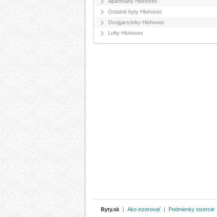
Apartmány Hlohovec
Ostatné byty Hlohovec
Dvojgarsónky Hlohovec
Lofty Hlohovec
Byty.sk
|
Ako inzerovať
|
Podmienky inzercie