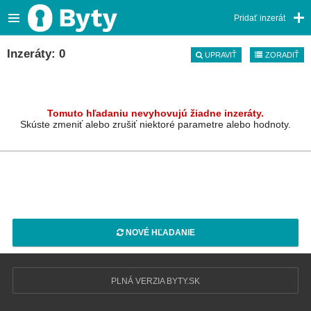
Pridať inzerát
Inzeráty: 0
UPRAVIŤ
ZORADIŤ
Tomuto hľadaniu nevyhovujú žiadne inzeráty.
Skúste zmeniť alebo zrušiť niektoré parametre alebo hodnoty.
NOVÉ HĽADANIE
PLNÁ VERZIA BYTY.SK