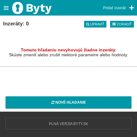
Pridať inzerát
Inzeráty: 0
UPRAVIŤ
ZORADIŤ
Tomuto hľadaniu nevyhovujú žiadne inzeráty.
Skúste zmeniť alebo zrušiť niektoré parametre alebo hodnoty.
NOVÉ HĽADANIE
PLNÁ VERZIA BYTY.SK