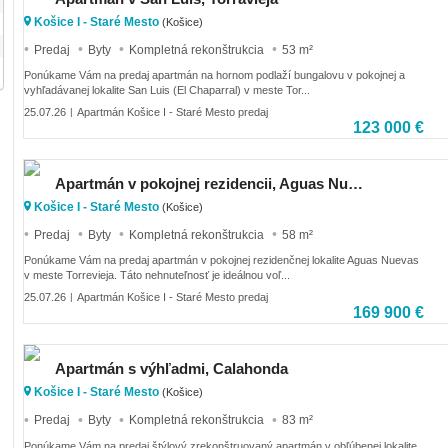
Košice I - Staré Mesto
(Košice)
Predaj
Byty
Kompletná rekonštrukcia
53 m²
Ponúkame Vám na predaj apartmán na hornom podlaží bungalovu v pokojnej a
vyhľadávanej lokalite San Luis (El Chaparral) v meste Tor...
25.07.26
Apartmán Košice I - Staré Mesto predaj
|
123 000 €
Apartmán v pokojnej rezidencii, Aguas Nuevas
Košice I - Staré Mesto
(Košice)
Predaj
Byty
Kompletná rekonštrukcia
58 m²
Ponúkame Vám na predaj apartmán v pokojnej rezidenčnej lokalite Aguas Nuevas
v meste Torrevieja. Táto nehnuteľnosť je ideálnou voľ...
25.07.26
Apartmán Košice I - Staré Mesto predaj
|
169 900 €
Apartmán s výhľadmi, Calahonda
Košice I - Staré Mesto
(Košice)
Predaj
Byty
Kompletná rekonštrukcia
83 m²
Ponúkame Vám na predaj štýlový zrekonštruovaný apartmán v obľúbenej lokalite