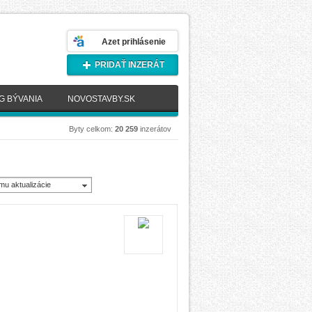
Azet prihlásenie
PRIDAŤ INZERÁT
G BÝVANIA
NOVOSTAVBY.SK
Byty celkom:
20 259
inzerátov
mu aktualizácie
novšie)