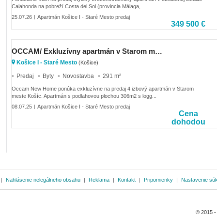
Calahonda na pobreží Costa del Sol (provincia Málaga,...
25.07.26
Apartmán Košice I - Staré Mesto predaj
|
349 500 €
OCCAM/ Exkluzívny apartmán v Starom meste-v centre Košíc
Košice I - Staré Mesto
(Košice)
Predaj
Byty
Novostavba
291 m²
Occam New Home ponúka exkluzívne na predaj 4 izbový apartmán v Starom
meste Košíc. Apartmán s podlahovou plochou 306m2 s logg...
08.07.25
Apartmán Košice I - Staré Mesto predaj
|
Cena
dohodou
|
Nahlásenie nelegálneho obsahu
|
Reklama
|
Kontakt
|
Pripomienky
|
Nastavenie sú
© 2015 