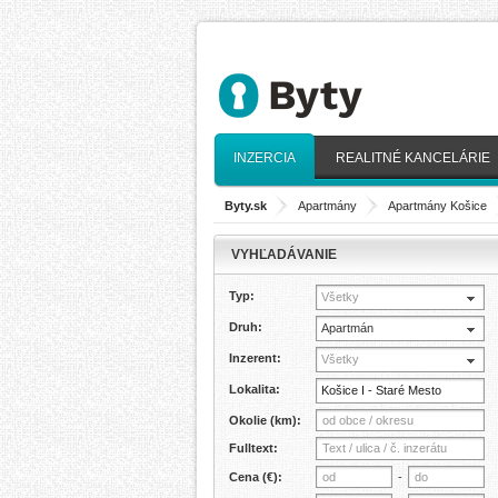
INZERCIA
REALITNÉ KANCELÁRIE
Byty.sk
>
Apartmány
>
Apartmány Košice
VYHĽADÁVANIE
Typ:
Všetky
Druh:
Apartmán
Inzerent:
Všetky
Lokalita:
Okolie (km):
Fulltext:
Cena (€):
-