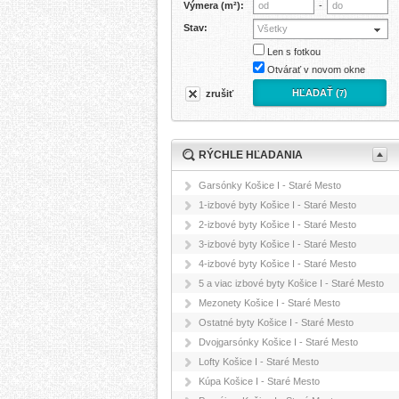
Výmera (m²):
-
Stav:
Všetky
Len s fotkou
Otvárať v novom okne
HĽADAŤ (
)
zrušiť
7
RÝCHLE HĽADANIA
Garsónky Košice I - Staré Mesto
1-izbové byty Košice I - Staré Mesto
2-izbové byty Košice I - Staré Mesto
3-izbové byty Košice I - Staré Mesto
4-izbové byty Košice I - Staré Mesto
5 a viac izbové byty Košice I - Staré Mesto
Mezonety Košice I - Staré Mesto
Ostatné byty Košice I - Staré Mesto
Dvojgarsónky Košice I - Staré Mesto
Lofty Košice I - Staré Mesto
Kúpa Košice I - Staré Mesto