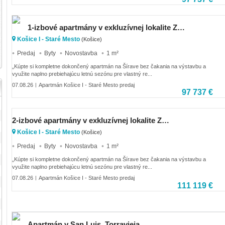
1-izbové apartmány v exkluzívnej lokalite Zemplínskej Šíravy
Košice I - Staré Mesto
(Košice)
Predaj
Byty
Novostavba
1 m²
„Kúpte si kompletne dokončený apartmán na Šírave bez čakania na výstavbu a
využite naplno prebiehajúcu letnú sezónu pre vlastný re...
07.08.26
Apartmán Košice I - Staré Mesto predaj
|
97 737 €
2-izbové apartmány v exkluzívnej lokalite Zemplínskej Šíravy
Košice I - Staré Mesto
(Košice)
Predaj
Byty
Novostavba
1 m²
„Kúpte si kompletne dokončený apartmán na Šírave bez čakania na výstavbu a
využite naplno prebiehajúcu letnú sezónu pre vlastný re...
07.08.26
Apartmán Košice I - Staré Mesto predaj
|
111 119 €
Apartmán v San Luis, Torravieja