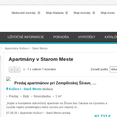
Sledované inzeráty
0
Moje hľadania
0
Moje inzeráty
0
Moje konto
UŽITOČNÉ INFORMÁCIE
PORADŇA
HYPOTÉKY
KATALÓ
>
Apartmány Košice I - Staré Mesto
Apartmány v Starom Meste
1 - 7 z celkom 7 inzerátov
Zoradiť podľa:
dátu
(naj
Predaj apartmánov pri Zemplínskej Šírave, SPILL Apartments Šírava
Košice I - Staré Mesto
(Košice)
Predaj
Byty
Novostavba
1 m²
„Kúpte si kompletne dokončený apartmán na Šírave bez čakania na výstavbu a
využite naplno prebiehajúcu letnú sezónu pre vlastný re...
07.08.26
Apartmán Košice I - Staré Mesto predaj
|
97 737 €