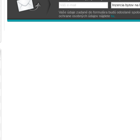
Vaše údaje zadané do formulára budú odoslané spoločno
ochrane osobných údajov nájdete
tu
.