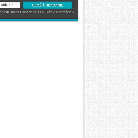
ULOŽIŤ HĽADANIE
sti United Classifieds s.r.o. Bližšie informácie k