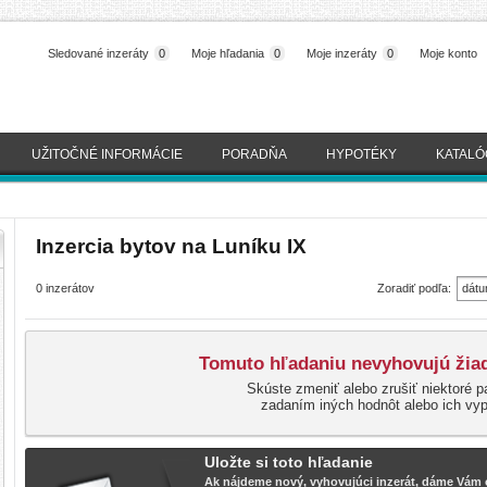
Sledované inzeráty
0
Moje hľadania
0
Moje inzeráty
0
Moje konto
UŽITOČNÉ INFORMÁCIE
PORADŇA
HYPOTÉKY
KATALÓ
Inzercia bytov na Luníku IX
0 inzerátov
Zoradiť podľa:
dátu
(naj
Tomuto hľadaniu nevyhovujú žiad
Skúste zmeniť alebo zrušiť niektoré p
zadaním iných hodnôt alebo ich vy
Uložte si toto hľadanie
Ak nájdeme nový, vyhovujúci inzerát, dáme Vám o