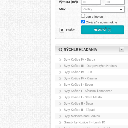
Výmera (m²):
-
Stav:
Všetky
Len s fotkou
Otvárať v novom okne
HĽADAŤ (
)
zrušiť
0
RÝCHLE HĽADANIA
Byty Košice IV - Barca
Byty Košice III - Dargovských Hrdinov
Byty Košice IV - Juh
Byty Košice IV - Krásna
Byty Košice I - Sever
Byty Košice I - Sídlisko Ťahanovce
Byty Košice I - Staré Mesto
Byty Košice II - Šaca
Byty Košice II - Západ
Byty Moldava nad Bodvou
Garsónky Košice II - Luník IX