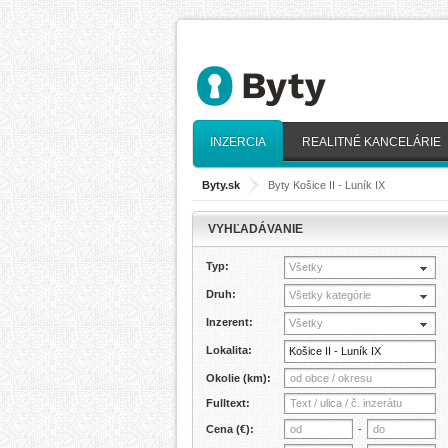
INZERCIA
REALITNÉ KANCELÁRIE
Byty.sk
>
Byty Košice II - Luník IX
VYHĽADÁVANIE
Typ:
Všetky
Druh:
Všetky kategórie
Inzerent:
Všetky
Lokalita:
Okolie (km):
Fulltext:
Cena (€):
-