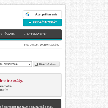
Azet prihlásenie
PRIDAŤ INZERÁT
G BÝVANIA
NOVOSTAVBY.SK
Byty celkom:
20 269
inzerátov
mu aktualizácie
Uložiť hľadanie
novšie)
ne inzeráty.
arametre,
pnutím.
 ňom vedieť raz za 24 hod. na Váš e-mail.