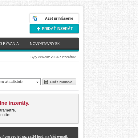
Azet prihlásenie
PRIDAŤ INZERÁT
G BÝVANIA
NOVOSTAVBY.SK
Byty celkom:
20 267
inzerátov
mu aktualizácie
Uložiť hľadanie
novšie)
ne inzeráty.
arametre,
pnutím.
 ňom vedieť raz za 24 hod. na Váš e-mail.