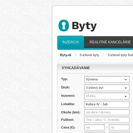
INZERCIA
REALITNÉ KANCELÁRIE
Byty.sk
>
3-izbové byty
>
3-izbové byty Ko
VYHĽADÁVANIE
Typ:
Výmena
Druh:
3 izbový byt
Inzerent:
Všetky
Lokalita:
Okolie (km):
Fulltext:
Cena (€):
-