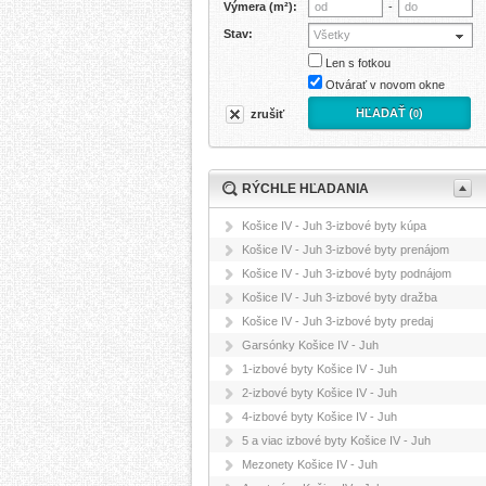
Výmera (m²):
-
Stav:
Všetky
Len s fotkou
Otvárať v novom okne
HĽADAŤ (
)
zrušiť
0
RÝCHLE HĽADANIA
Košice IV - Juh 3-izbové byty kúpa
Košice IV - Juh 3-izbové byty prenájom
Košice IV - Juh 3-izbové byty podnájom
Košice IV - Juh 3-izbové byty dražba
Košice IV - Juh 3-izbové byty predaj
Garsónky Košice IV - Juh
1-izbové byty Košice IV - Juh
2-izbové byty Košice IV - Juh
4-izbové byty Košice IV - Juh
5 a viac izbové byty Košice IV - Juh
Mezonety Košice IV - Juh