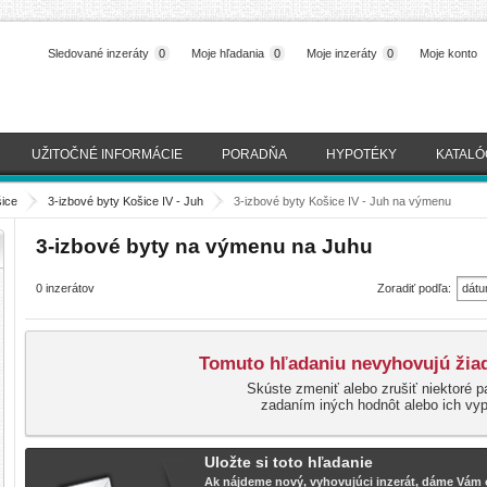
Sledované inzeráty
0
Moje hľadania
0
Moje inzeráty
0
Moje konto
UŽITOČNÉ INFORMÁCIE
PORADŇA
HYPOTÉKY
KATALÓ
šice
>
3-izbové byty Košice IV - Juh
>
3-izbové byty Košice IV - Juh na výmenu
3-izbové byty na výmenu na Juhu
0 inzerátov
Zoradiť podľa:
dátu
(naj
Tomuto hľadaniu nevyhovujú žiad
Skúste zmeniť alebo zrušiť niektoré p
zadaním iných hodnôt alebo ich vy
Uložte si toto hľadanie
Ak nájdeme nový, vyhovujúci inzerát, dáme Vám o