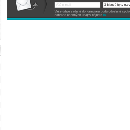
Vaše údaje zadané do formulára budú odoslané spoločno
ochrane osobných údajov nájdete
tu
.