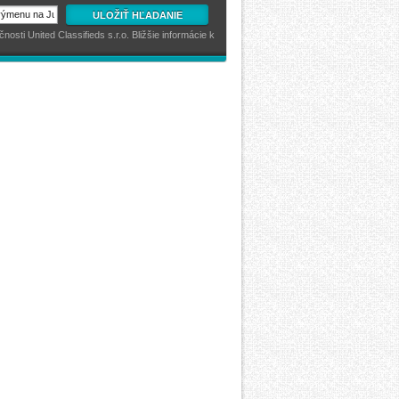
ULOŽIŤ HĽADANIE
sti United Classifieds s.r.o. Bližšie informácie k