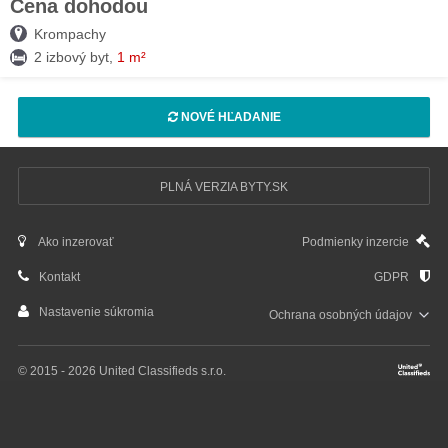
Cena dohodou
05. AUG
Krompachy
2 izbový byt,
1 m²
NOVÉ HĽADANIE
PLNÁ VERZIA BYTY.SK
Ako inzerovať
Podmienky inzercie
Kontakt
GDPR
Nastavenie súkromia
Ochrana osobných
údajov
© 2015 - 2026 United Classifieds s.r.o.