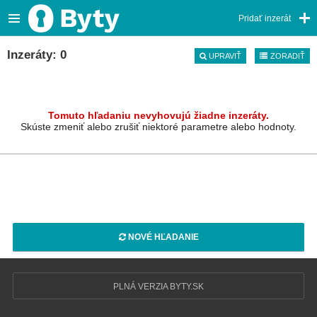
Pridať inzerát
Inzeráty: 0
UPRAVIŤ
ZORADIŤ
Tomuto hľadaniu nevyhovujú žiadne inzeráty.
Skúste zmeniť alebo zrušiť niektoré parametre alebo hodnoty.
NOVÉ HĽADANIE
PLNÁ VERZIA BYTY.SK